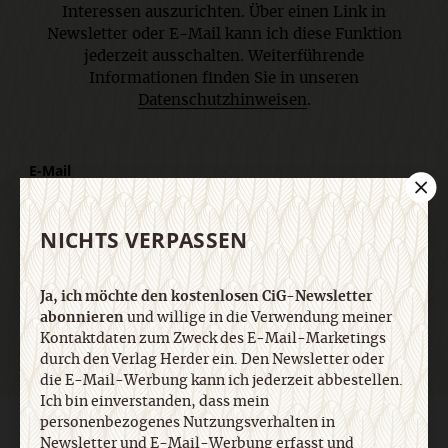
Interessen auszurichten. Über einen Link in
Newsletter oder E-Mail kann ich diese Funktion
jederzeit ausschalten. Weiterführende
Informationen finden Sie in unseren
Datenschutzhinweisen
.
E-Mail
NICHTS VERPASSEN
Jetzt anmelden
Ja, ich möchte den kostenlosen CiG-Newsletter
abonnieren
und willige in die Verwendung meiner
Kontaktdaten zum Zweck des E-Mail-Marketings
durch den Verlag Herder ein. Den Newsletter oder
die E-Mail-Werbung kann ich jederzeit abbestellen.
Ich bin einverstanden, dass mein
personenbezogenes Nutzungsverhalten in
AGB und Widerrufsbelehrung
Datenschutz
Barrierefreiheit
Newsletter und E-Mail-Werbung erfasst und