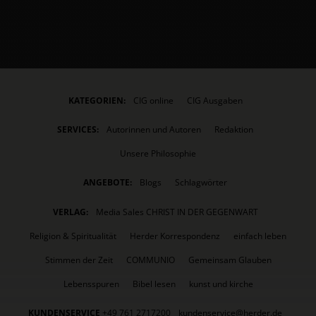
KATEGORIEN:
CIG online
CIG Ausgaben
SERVICES:
Autorinnen und Autoren
Redaktion
Unsere Philosophie
ANGEBOTE:
Blogs
Schlagwörter
VERLAG:
Media Sales CHRIST IN DER GEGENWART
Religion & Spiritualität
Herder Korrespondenz
einfach leben
Stimmen der Zeit
COMMUNIO
Gemeinsam Glauben
Lebensspuren
Bibel lesen
kunst und kirche
KUNDENSERVICE
+49 761 2717200
kundenservice@herder.de