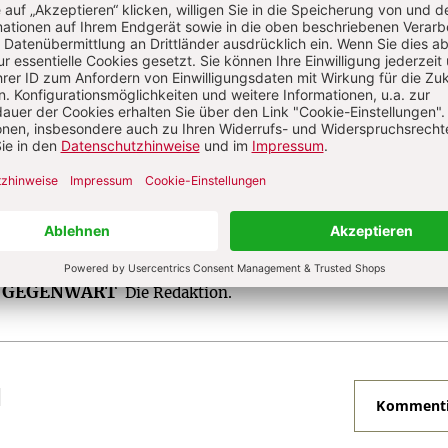
für ein modernes christliches Leben.
Zum Kennenlernen: 4 Wochen gratis
Jetzt gratis testen
R GEGENWART
Die Redaktion.
N
Kommenti