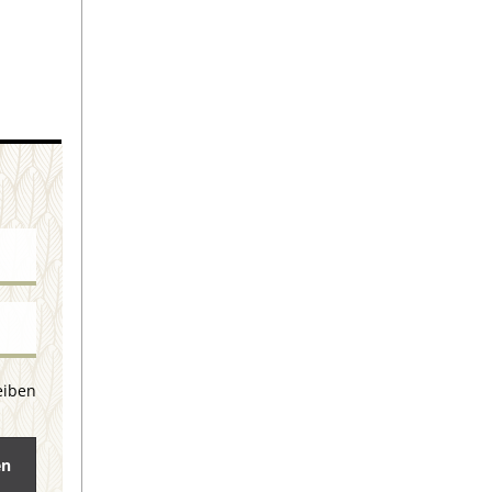
eiben
en