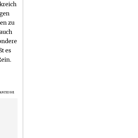
kreich
ngen
gen zu
 auch
sondere
t es
Rein.