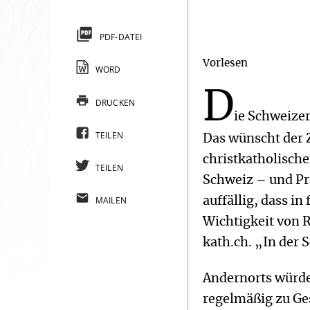
PDF-DATEI
Vorlesen
WORD
D
DRUCKEN
ie Schweizer
TEILEN
Das wünscht der Z
christkatholische
TEILEN
Schweiz – und Prä
MAILEN
auffällig, dass in
Wichtigkeit von 
kath.ch. „In der S
Andernorts würde
regelmäßig zu Ge