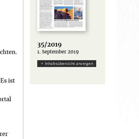
35/2019
achten.
1. September 2019
:
Inhaltsübersicht anzeigen
Es ist
rtal
rer