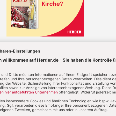
CHRIST IN DER GEGENWART IM ABO
Unsere Wochenzeitschrift bietet Ihnen
Nachrichten und Berichte über aktuelle
Ereignisse aus christlicher Perspektive,
Analysen geistiger, politischer und
religiöser Entwicklungen sowie Anregung