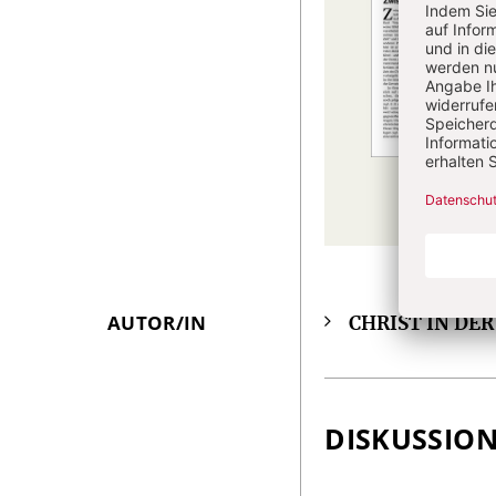
AUTOR/IN
CHRIST IN DE
Überschrift
Artikel-
Infos
DISKUSSIO