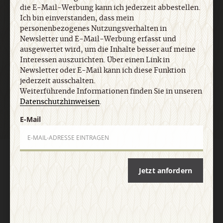
die E-Mail-Werbung kann ich jederzeit abbestellen.
Ich bin einverstanden, dass mein
E-Mail
personenbezogenes Nutzungsverhalten in
Newsletter und E-Mail-Werbung erfasst und
ausgewertet wird, um die Inhalte besser auf meine
Interessen auszurichten. Über einen Link in
Newsletter oder E-Mail kann ich diese Funktion
Jetzt anmelden
jederzeit ausschalten.
Weiterführende Informationen finden Sie in unseren
Datenschutzhinweisen
.
E-Mail
AGB und Widerrufsbelehrung
Datenschutz
Barrierefreiheit
Impressum
Jetzt anfordern
Vertrag widerrufen
Abo online kündigen