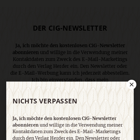
DER CIG-NEWSLETTER
Ja, ich möchte den kostenlosen CiG-Newsletter
abonnieren
und willige in die Verwendung meiner
Kontaktdaten zum Zweck des E-Mail-Marketings
durch den Verlag Herder ein. Den Newsletter oder
die E-Mail-Werbung kann ich jederzeit abbestellen.
Ich bin einverstanden, dass mein
personenbezogenes Nutzungsverhalten in
Newsletter und E-Mail-Werbung erfasst und
NICHTS VERPASSEN
ausgewertet wird, um die Inhalte besser auf meine
Interessen auszurichten. Über einen Link in
Newsletter oder E-Mail kann ich diese Funktion
Ja, ich möchte den kostenlosen CiG-Newsletter
jederzeit ausschalten. Weiterführende
abonnieren
und willige in die Verwendung meiner
Informationen finden Sie in unseren
Kontaktdaten zum Zweck des E-Mail-Marketings
Datenschutzhinweisen
.
durch den Verlag Herder ein. Den Newsletter oder