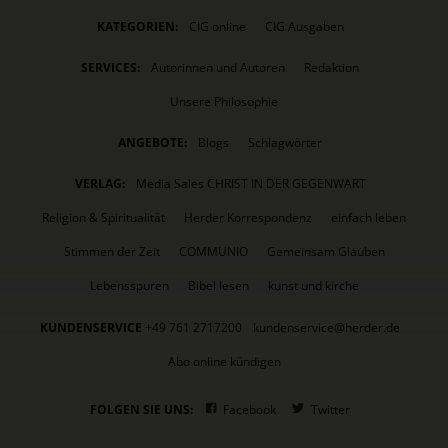
KATEGORIEN:
CIG online
CIG Ausgaben
SERVICES:
Autorinnen und Autoren
Redaktion
Unsere Philosophie
ANGEBOTE:
Blogs
Schlagwörter
VERLAG:
Media Sales CHRIST IN DER GEGENWART
Religion & Spiritualität
Herder Korrespondenz
einfach leben
Stimmen der Zeit
COMMUNIO
Gemeinsam Glauben
Lebensspuren
Bibel lesen
kunst und kirche
KUNDENSERVICE
+49 761 2717200
kundenservice@herder.de
Abo online kündigen
FOLGEN SIE UNS:
Facebook
Twitter