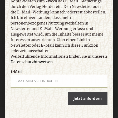
ausgewertet wird, um die Inhalte besser auf meine
Kontaktdaten zum Zweck des E-Mail-Marketings
Interessen auszurichten. Über einen Link in
durch den Verlag Herder ein. Den Newsletter oder
Newsletter oder E-Mail kann ich diese Funktion
die E-Mail-Werbung kann ich jederzeit abbestellen.
jederzeit ausschalten. Weiterführende
Ich bin einverstanden, dass mein
personenbezogenes Nutzungsverhalten in
Informationen finden Sie in unseren
Newsletter und E-Mail-Werbung erfasst und
Datenschutzhinweisen
.
ausgewertet wird, um die Inhalte besser auf meine
Interessen auszurichten. Über einen Link in
Newsletter oder E-Mail kann ich diese Funktion
E-Mail
jederzeit ausschalten.
Weiterführende Informationen finden Sie in unseren
Datenschutzhinweisen
.
E-Mail
Jetzt anmelden
Jetzt anfordern
AGB und Widerrufsbelehrung
Datenschutz
Barrierefreiheit