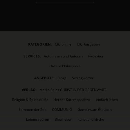
KATEGORIEN:
CIG online
CIG Ausgaben
SERVICES:
Autorinnen und Autoren
Redaktion
Unsere Philosophie
ANGEBOTE:
Blogs
Schlagwörter
VERLAG:
Media Sales CHRIST IN DER GEGENWART
Religion & Spiritualität
Herder Korrespondenz
einfach leben
Stimmen der Zeit
COMMUNIO
Gemeinsam Glauben
Lebensspuren
Bibel lesen
kunst und kirche