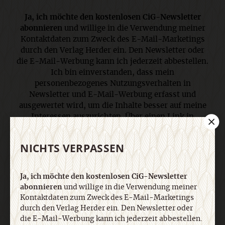
Ja, ich möchte den kostenlosen CiG-Newsletter
abonnieren
und willige in die Verwendung meiner
Kontaktdaten zum Zweck des E-Mail-Marketings
durch den Verlag Herder ein. Den Newsletter oder
die E-Mail-Werbung kann ich jederzeit abbestellen.
Ich bin einverstanden, dass mein
personenbezogenes Nutzungsverhalten in
Newsletter und E-Mail-Werbung erfasst und
ausgewertet wird, um die Inhalte besser auf meine
Interessen auszurichten. Über einen Link in
Newsletter oder E-Mail kann ich diese Funktion
jederzeit ausschalten. Weiterführende
NICHTS VERPASSEN
Informationen finden Sie in unseren
Datenschutzhinweisen
.
Ja, ich möchte den kostenlosen CiG-Newsletter
abonnieren
und willige in die Verwendung meiner
E-Mail
Kontaktdaten zum Zweck des E-Mail-Marketings
durch den Verlag Herder ein. Den Newsletter oder
die E-Mail-Werbung kann ich jederzeit abbestellen.