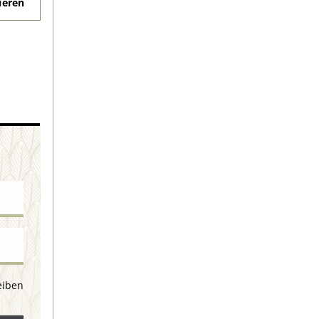
eren
eiben