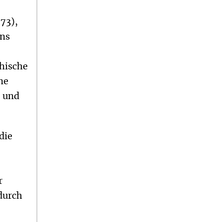
73),
uns
thische
ne
‘ und
die
r
 durch