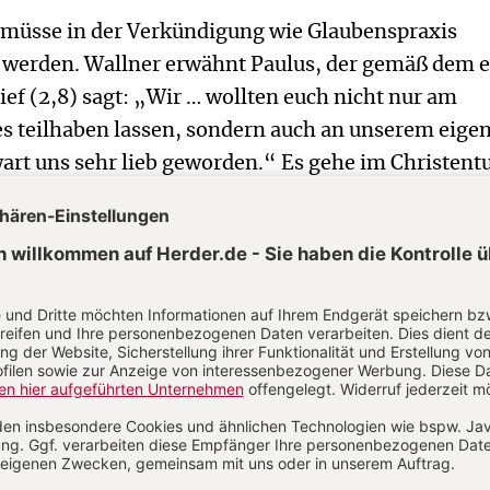
müsse in der Verkündigung wie Glaubenspraxis
werden. Wallner erwähnt Paulus, der gemäß dem e
ef (2,8) sagt: „Wir … wollten euch nicht nur am
s teilhaben lassen, sondern auch an unserem eige
wart uns sehr lieb geworden.“ Es gehe im Christen
men- oder Moralsystem, sondern um Jesus Christu
e der Engel im Lukasevangelium nicht gerufen: „I
n großes Problem“, sondern: „Ich verkünde euch e
s sei der Eröffnungsruf für das Christentum.