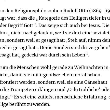
 an den Religionsphilosophen Rudolf Otto (1869–19
gt war, dass die „Kategorie des Heiligen tiefer in 
 der Begriff Gott“. Das zeige sich auch bei Jesus. Die
m „nicht nachgelaufen, weil sie dort eine soziale
n, sondern weil er gesagt hat: ‚Steh auf, nimm dei
eil er gesagt hat: ‚Deine Sünden sind dir vergeben
gesagt hat, gedeckt war durch sein Leben“.
arum die Menschen wohl gerade zu Weihnachten in 
icht, damit sie mit irgendwelchen moralischen
rontiert werden, sondern weil sie eine Gänsehaut
ie Trompeten erklingen und ‚O du fröhliche‘ ode
klingt.“ Es sei eine zutiefst menschliche Erfahrung,
ilige berührt zu werden.