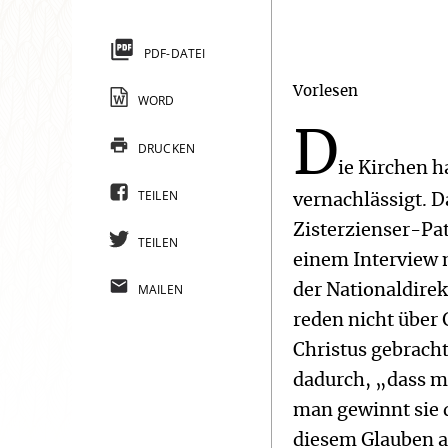
PDF-DATEI
Vorlesen
WORD
D
DRUCKEN
ie Kirchen 
TEILEN
vernachlässigt. 
Zisterzienser-Pat
TEILEN
einem Interview 
MAILEN
der Nationaldire
reden nicht über 
Christus gebracht
dadurch, „dass m
man gewinnt sie 
diesem Glauben an