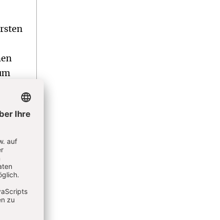
rsten
nen
tum
s.
ch
ine