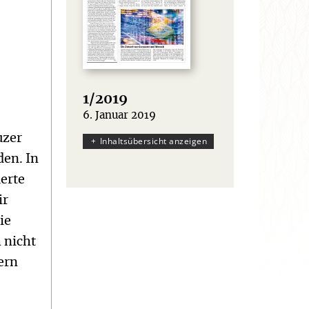
1/2019
6. Januar 2019
:
uzer
Inhaltsübersicht anzeigen
den. In
erte
ir
ie
 nicht
ern