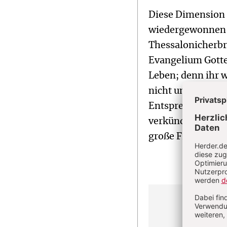
Diese Dimension 
wiedergewonnen 
Thessalonicherbri
Evangelium Gotte
Leben; denn ihr 
nicht um ein Dog
Entsprechend hab
verkünde euch ei
große Freude.“ Da