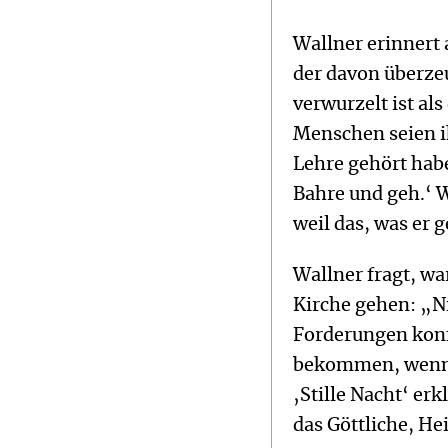
Wallner erinnert
der davon überzeu
verwurzelt ist als
Menschen seien ih
Lehre gehört habe
Bahre und geh.‘ W
weil das, was er 
Wallner fragt, w
Kirche gehen: „N
Forderungen konf
bekommen, wenn d
‚Stille Nacht‘ er
das Göttliche, He