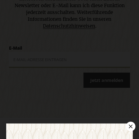
Newsletter oder E-Mail kann ich diese Funktion
jederzeit ausschalten. Weiterführende
Informationen finden Sie in unseren
Datenschutzhinweisen
.
E-Mail
Jetzt anmelden
AGB und Widerrufsbelehrung
Datenschutz
Barrierefreiheit
Impressum