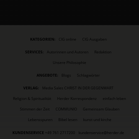
KATEGORIEN:
CIG online
CIG Ausgaben
SERVICES:
Autorinnen und Autoren
Redaktion
Unsere Philosophie
ANGEBOTE:
Blogs
Schlagwörter
VERLAG:
Media Sales CHRIST IN DER GEGENWART
Religion & Spiritualität
Herder Korrespondenz
einfach leben
Stimmen der Zeit
COMMUNIO
Gemeinsam Glauben
Lebensspuren
Bibel lesen
kunst und kirche
KUNDENSERVICE
+49 761 2717200
kundenservice@herder.de