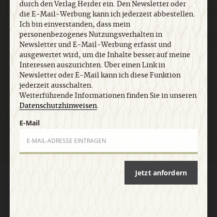
durch den Verlag Herder ein. Den Newsletter oder
Informationen finden Sie in unseren
die E-Mail-Werbung kann ich jederzeit abbestellen.
Datenschutzhinweisen
.
Ich bin einverstanden, dass mein
personenbezogenes Nutzungsverhalten in
Newsletter und E-Mail-Werbung erfasst und
E-Mail
ausgewertet wird, um die Inhalte besser auf meine
Interessen auszurichten. Über einen Link in
Newsletter oder E-Mail kann ich diese Funktion
jederzeit ausschalten.
Weiterführende Informationen finden Sie in unseren
Jetzt anmelden
Datenschutzhinweisen
.
E-Mail
Jetzt anfordern
AGB und Widerrufsbelehrung
Datenschutz
Barrierefreiheit
Impressum