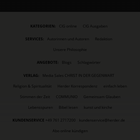
KATEGORIEN:
CIG online
CIG Ausgaben
SERVICES:
Autorinnen und Autoren
Redaktion
Unsere Philosophie
ANGEBOTE:
Blogs
Schlagwörter
VERLAG:
Media Sales CHRIST IN DER GEGENWART
Religion & Spiritualität
Herder Korrespondenz
einfach leben
Stimmen der Zeit
COMMUNIO
Gemeinsam Glauben
Lebensspuren
Bibel lesen
kunst und kirche
KUNDENSERVICE
+49 761 2717200
kundenservice@herder.de
Abo online kündigen