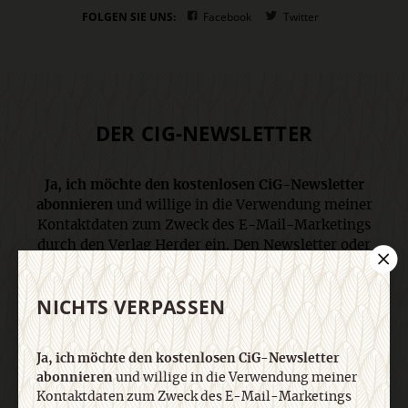
FOLGEN SIE UNS:
Facebook
Twitter
DER CIG-NEWSLETTER
Ja, ich möchte den kostenlosen CiG-Newsletter
abonnieren
und willige in die Verwendung meiner
Kontaktdaten zum Zweck des E-Mail-Marketings
durch den Verlag Herder ein. Den Newsletter oder
die E-Mail-Werbung kann ich jederzeit abbestellen.
Ich bin einverstanden, dass mein
NICHTS VERPASSEN
personenbezogenes Nutzungsverhalten in
Newsletter und E-Mail-Werbung erfasst und
ausgewertet wird, um die Inhalte besser auf meine
Ja, ich möchte den kostenlosen CiG-Newsletter
Interessen auszurichten. Über einen Link in
abonnieren
und willige in die Verwendung meiner
Newsletter oder E-Mail kann ich diese Funktion
Kontaktdaten zum Zweck des E-Mail-Marketings
jederzeit ausschalten. Weiterführende