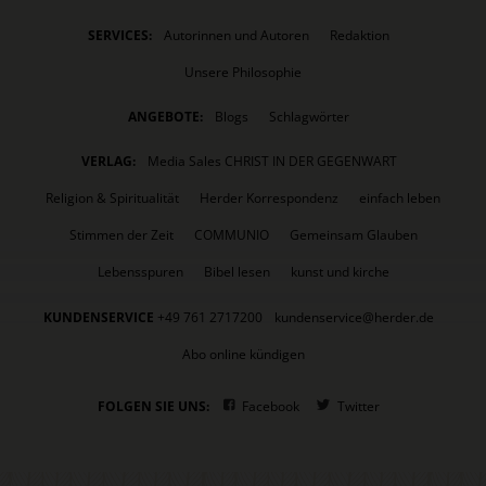
SERVICES:
Autorinnen und Autoren
Redaktion
Unsere Philosophie
ANGEBOTE:
Blogs
Schlagwörter
VERLAG:
Media Sales CHRIST IN DER GEGENWART
Religion & Spiritualität
Herder Korrespondenz
einfach leben
Stimmen der Zeit
COMMUNIO
Gemeinsam Glauben
Lebensspuren
Bibel lesen
kunst und kirche
KUNDENSERVICE
+49 761 2717200
kundenservice@herder.de
Abo online kündigen
FOLGEN SIE UNS:
Facebook
Twitter