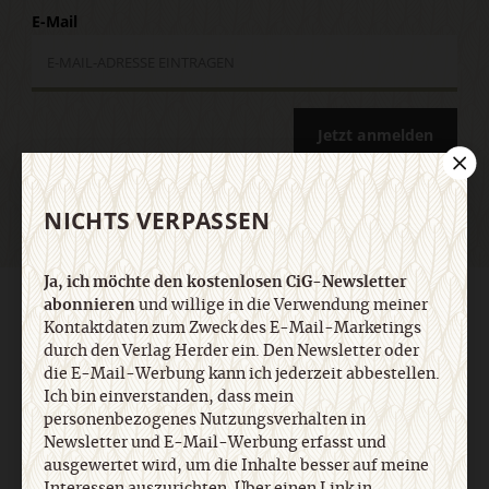
E-Mail
Jetzt anmelden
NICHTS VERPASSEN
Ja, ich möchte den kostenlosen CiG-Newsletter
abonnieren
und willige in die Verwendung meiner
AGB und Widerrufsbelehrung
Datenschutz
Barrierefreiheit
Impressum
Kontaktdaten zum Zweck des E-Mail-Marketings
durch den Verlag Herder ein. Den Newsletter oder
die E-Mail-Werbung kann ich jederzeit abbestellen.
Vertrag widerrufen
Abo online kündigen
Ich bin einverstanden, dass mein
personenbezogenes Nutzungsverhalten in
Newsletter und E-Mail-Werbung erfasst und
ausgewertet wird, um die Inhalte besser auf meine
Interessen auszurichten. Über einen Link in