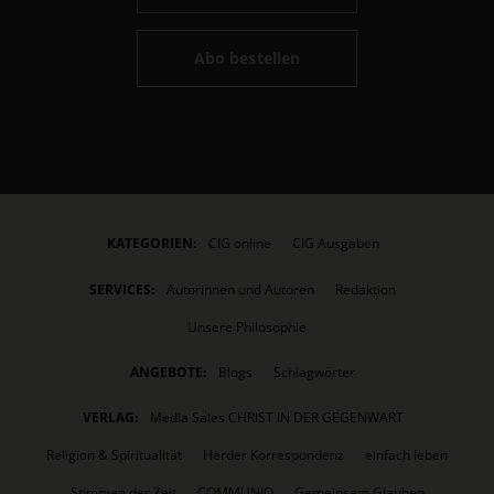
Abo bestellen
KATEGORIEN:
CIG online
CIG Ausgaben
SERVICES:
Autorinnen und Autoren
Redaktion
Unsere Philosophie
ANGEBOTE:
Blogs
Schlagwörter
VERLAG:
Media Sales CHRIST IN DER GEGENWART
Religion & Spiritualität
Herder Korrespondenz
einfach leben
Stimmen der Zeit
COMMUNIO
Gemeinsam Glauben