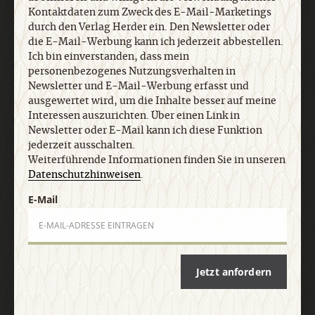
personenbezogenes Nutzungsverhalten in
Kontaktdaten zum Zweck des E-Mail-Marketings
Newsletter und E-Mail-Werbung erfasst und
durch den Verlag Herder ein. Den Newsletter oder
ausgewertet wird, um die Inhalte besser auf meine
die E-Mail-Werbung kann ich jederzeit abbestellen.
Interessen auszurichten. Über einen Link in
Ich bin einverstanden, dass mein
Newsletter oder E-Mail kann ich diese Funktion
personenbezogenes Nutzungsverhalten in
jederzeit ausschalten. Weiterführende
Newsletter und E-Mail-Werbung erfasst und
Informationen finden Sie in unseren
ausgewertet wird, um die Inhalte besser auf meine
Datenschutzhinweisen
.
Interessen auszurichten. Über einen Link in
Newsletter oder E-Mail kann ich diese Funktion
jederzeit ausschalten.
Weiterführende Informationen finden Sie in unseren
E-Mail
Datenschutzhinweisen
.
E-Mail
Jetzt anmelden
Jetzt anfordern