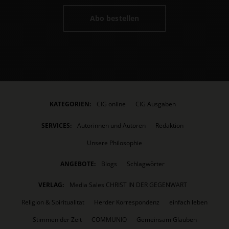
Abo bestellen
KATEGORIEN:
CIG online
CIG Ausgaben
SERVICES:
Autorinnen und Autoren
Redaktion
Unsere Philosophie
ANGEBOTE:
Blogs
Schlagwörter
VERLAG:
Media Sales CHRIST IN DER GEGENWART
Religion & Spiritualität
Herder Korrespondenz
einfach leben
Stimmen der Zeit
COMMUNIO
Gemeinsam Glauben