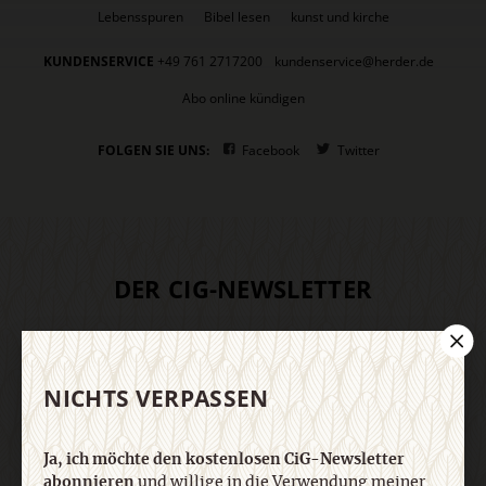
Lebensspuren
Bibel lesen
kunst und kirche
KUNDENSERVICE
+49 761 2717200
kundenservice@herder.de
Abo online kündigen
FOLGEN SIE UNS:
Facebook
Twitter
DER CIG-NEWSLETTER
Ja, ich möchte den kostenlosen CiG-Newsletter
abonnieren
und willige in die Verwendung meiner
NICHTS VERPASSEN
Kontaktdaten zum Zweck des E-Mail-Marketings
durch den Verlag Herder ein. Den Newsletter oder
die E-Mail-Werbung kann ich jederzeit abbestellen.
Ja, ich möchte den kostenlosen CiG-Newsletter
Ich bin einverstanden, dass mein
abonnieren
und willige in die Verwendung meiner