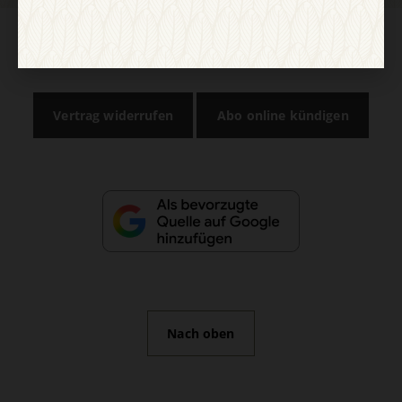
AGB und Widerrufsbelehrung
Datenschutz
Barrierefreiheit
Impressum
Vertrag widerrufen
Abo online kündigen
Nach oben