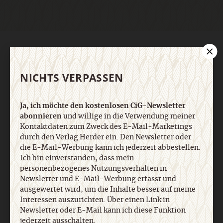
AGB und Widerrufsbelehrung
Datenschutz
Barrierefreiheit
Impressum
NICHTS VERPASSEN
Vertrag widerrufen
Abo online kündigen
Ja, ich möchte den kostenlosen CiG-Newsletter
abonnieren
und willige in die Verwendung meiner
Kontaktdaten zum Zweck des E-Mail-Marketings
durch den Verlag Herder ein. Den Newsletter oder
die E-Mail-Werbung kann ich jederzeit abbestellen.
Ich bin einverstanden, dass mein
personenbezogenes Nutzungsverhalten in
Newsletter und E-Mail-Werbung erfasst und
ausgewertet wird, um die Inhalte besser auf meine
Interessen auszurichten. Über einen Link in
Nach oben
Newsletter oder E-Mail kann ich diese Funktion
jederzeit ausschalten.