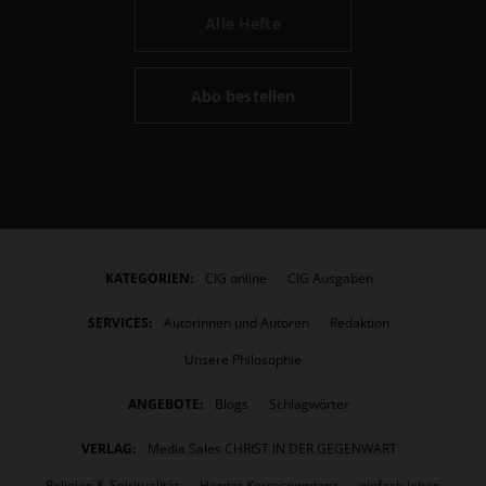
Alle Hefte
Abo bestellen
KATEGORIEN:
CIG online
CIG Ausgaben
SERVICES:
Autorinnen und Autoren
Redaktion
Unsere Philosophie
ANGEBOTE:
Blogs
Schlagwörter
VERLAG:
Media Sales CHRIST IN DER GEGENWART
Religion & Spiritualität
Herder Korrespondenz
einfach leben