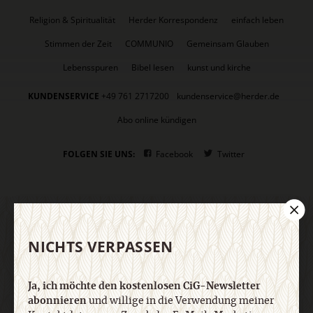
Religion & Spiritualität
Herder Korrespondenz
einfach leben
Stimmen der Zeit
COMMUNIO
Gemeinsam Glauben
Lebensspuren
Bibel lesen
kunst und kirche
KUNDENSERVICE
+49 761 2717200
kundenservice@herder.de
Abo online kündigen
FOLGEN SIE UNS:
Facebook
Twitter
DER CIG-NEWSLETTER
NICHTS VERPASSEN
Ja, ich möchte den kostenlosen CiG-Newsletter
Ja, ich möchte den kostenlosen CiG-Newsletter
abonnieren
und willige in die Verwendung meiner
abonnieren
und willige in die Verwendung meiner