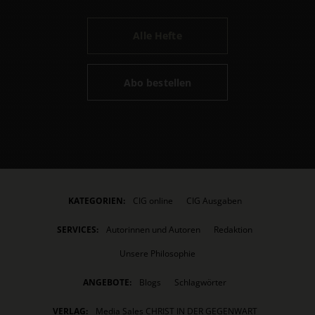
Alle Hefte
Abo bestellen
KATEGORIEN:
CIG online
CIG Ausgaben
SERVICES:
Autorinnen und Autoren
Redaktion
Unsere Philosophie
ANGEBOTE:
Blogs
Schlagwörter
VERLAG:
Media Sales CHRIST IN DER GEGENWART