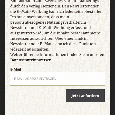
Kontaktdaten zum Zweck des E-Mail-Marketings
Kontaktdaten zum Zweck des E-Mail-Marketings
durch den Verlag Herder ein. Den Newsletter oder
durch den Verlag Herder ein. Den Newsletter oder
die E-Mail-Werbung kann ich jederzeit abbestellen.
die E-Mail-Werbung kann ich jederzeit abbestellen.
Ich bin einverstanden, dass mein
Ich bin einverstanden, dass mein
personenbezogenes Nutzungsverhalten in
personenbezogenes Nutzungsverhalten in
Newsletter und E-Mail-Werbung erfasst und
Newsletter und E-Mail-Werbung erfasst und
ausgewertet wird, um die Inhalte besser auf meine
ausgewertet wird, um die Inhalte besser auf meine
Interessen auszurichten. Über einen Link in
Interessen auszurichten. Über einen Link in
Newsletter oder E-Mail kann ich diese Funktion
Newsletter oder E-Mail kann ich diese Funktion
jederzeit ausschalten.
jederzeit ausschalten. Weiterführende
Weiterführende Informationen finden Sie in unseren
Informationen finden Sie in unseren
Datenschutzhinweisen
.
Datenschutzhinweisen
.
E-Mail
E-Mail
Jetzt anfordern
Jetzt anmelden