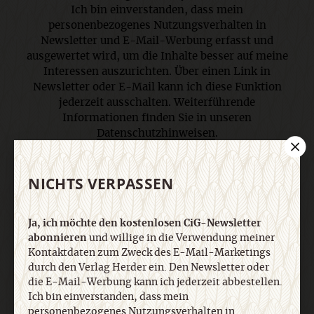
Ich bin einverstanden, dass mein
personenbezogenes Nutzungsverhalten in
Newsletter und E-Mail-Werbung erfasst und
ausgewertet wird, um die Inhalte besser auf meine
Interessen auszurichten. Über einen Link in
Newsletter oder E-Mail kann ich diese Funktion
jederzeit ausschalten. Weiterführende
Informationen finden Sie in unseren
Datenschutzhinweisen
.
NICHTS VERPASSEN
E-Mail
Ja, ich möchte den kostenlosen CiG-Newsletter
abonnieren
und willige in die Verwendung meiner
Kontaktdaten zum Zweck des E-Mail-Marketings
Jetzt anmelden
durch den Verlag Herder ein. Den Newsletter oder
die E-Mail-Werbung kann ich jederzeit abbestellen.
Ich bin einverstanden, dass mein
personenbezogenes Nutzungsverhalten in