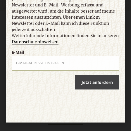
Newsletter und E-Mail-Werbung erfasst und
ausgewertet wird, um die Inhalte besser auf meine
Interessen auszurichten. Über einen Link in
AGB und Widerrufsbelehrung
Datenschutz
Barrierefreiheit
Newsletter oder E-Mail kann ich diese Funktion
Impressum
jederzeit ausschalten.
Weiterführende Informationen finden Sie in unseren
Datenschutzhinweisen
.
Vertrag widerrufen
Abo online kündigen
E-Mail
Jetzt anfordern
Nach oben