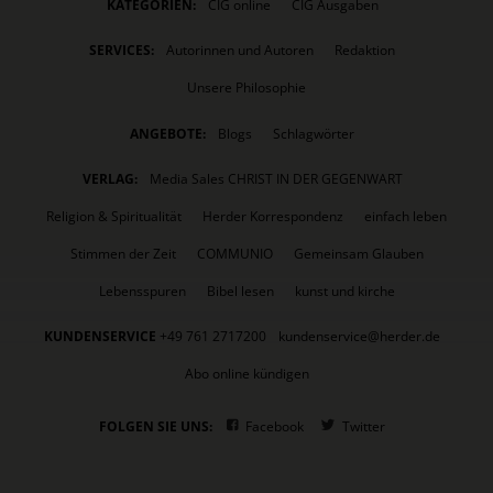
KATEGORIEN:
CIG online
CIG Ausgaben
SERVICES:
Autorinnen und Autoren
Redaktion
Unsere Philosophie
ANGEBOTE:
Blogs
Schlagwörter
VERLAG:
Media Sales CHRIST IN DER GEGENWART
Religion & Spiritualität
Herder Korrespondenz
einfach leben
Stimmen der Zeit
COMMUNIO
Gemeinsam Glauben
Lebensspuren
Bibel lesen
kunst und kirche
KUNDENSERVICE
+49 761 2717200
kundenservice@herder.de
Abo online kündigen
FOLGEN SIE UNS:
Facebook
Twitter