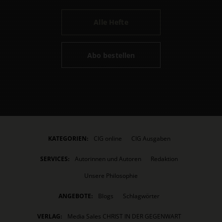
Alle Hefte
Abo bestellen
KATEGORIEN:
CIG online
CIG Ausgaben
SERVICES:
Autorinnen und Autoren
Redaktion
Unsere Philosophie
ANGEBOTE:
Blogs
Schlagwörter
VERLAG:
Media Sales CHRIST IN DER GEGENWART