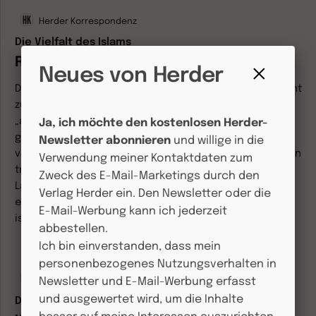
Herder Korrespondenz
Die Vielfalt des Islams
Reichtum und Konfliktpotenzial
Neues von Herder
Der Islam ist keine einheitliche Religion, das zeigen nicht
Fenster
zuletzt die Auseinander­setzungen in den Ländern des
schließen
„arabischen Frühlings“. Zwar stellen die Sunniten die
Ja, ich möchte den kostenlosen Herder-
große Mehrheit der Muslime, aber auch sie kennen
Newsletter abonnieren
und willige in die
verschiedene Rechtsschulen, und Schiiten und Sunniten
Verwendung meiner Kontaktdaten zum
trauen sich vielfach nicht über den Weg. Auch in den
Zweck des E-Mail-Marketings durch den
Ländern, in denen Muslime als durch Migration
Verlag Herder ein. Den Newsletter oder die
entstandene Minderheit präsent sind, macht sich die
E-Mail-Werbung kann ich jederzeit
islamische Vielfalt bemerkbar.
Von
Peter Heine
abbestellen.
Ich bin einverstanden, dass mein
personenbezogenes Nutzungsverhalten in
Herder Korrespondenz
Newsletter und E-Mail-Werbung erfasst
und ausgewertet wird, um die Inhalte
Deutschland