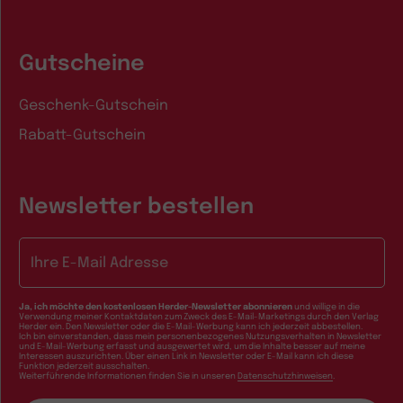
Gutscheine
Geschenk-Gutschein
Rabatt-Gutschein
Newsletter bestellen
E-Mail-Adresse
Ja, ich möchte den kostenlosen Herder-Newsletter abonnieren
und willige in die
Verwendung meiner Kontaktdaten zum Zweck des E-Mail-Marketings durch den Verlag
Herder ein. Den Newsletter oder die E-Mail-Werbung kann ich jederzeit abbestellen.
Ich bin einverstanden, dass mein personenbezogenes Nutzungsverhalten in Newsletter
und E-Mail-Werbung erfasst und ausgewertet wird, um die Inhalte besser auf meine
Interessen auszurichten. Über einen Link in Newsletter oder E-Mail kann ich diese
Funktion jederzeit ausschalten.
Weiterführende Informationen finden Sie in unseren
Datenschutzhinweisen
.