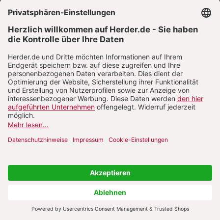
Herder Korrespondenz
Jürgen Habermas fordert den
sakramentalen Komplex
heraus
Unbestimmte
Gottesrede?
An einer Debatte zwischen Jürgen Habermas und
Thomas M. Schmidt entzünden sich entscheidende
theologische Fragen. Schließlich geht es letztlich um
nichts weniger als die Gottesfrage – die den Markenkern
der Theologie berührt.
Von
Magnus Striet
COMMUNIO
Warum es richtig ist, dass
Robert Barron den Josef-
Pieper Preis erhält
Zwei Gottesfreunde