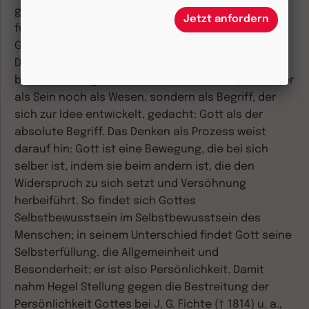
geschichtlichen Entzweiung zu denken. Er hielt es
Jetzt anfordern
für möglich, die begrenzte Gotteserkenntnis in
Glaube, Gefühl und Unmittelbarkeit durch das
Denken zu überwinden: Gott, ein inhaltlich
bestimmter logischer Gedanke, wird adäquat weder
als Sein noch als Wesen, sondern als Begriff, der
sich zur Idee entwickelt, gedacht: Gott als der
absolute Begriff.
Das Denken als Prozess weist
darauf hin: Gott ist eine Bewegung, die bei sich
selber ist, indem sie beim andern ist, die den
Widerspruch zu sich setzt und Versöhnung
herbeiführt. So findet sich Gottes
Selbstbewusstsein im Selbstbewusstsein des
Menschen; in seinem Unterschied findet Gott seine
Selbsterfüllung, die Allgemeinheit und
Besonderheit; er ist also Persönlichkeit. Damit
nahm Hegel Stellung gegen die Bestreitung der
Persönlichkeit Gottes bei J. G. Fichte († 1814) u. a.,