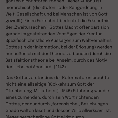
ganzen nicht stören können. Dieser Aufbau ist
hierarchisch (die Stufen- oder Rangordnung in
Welt, Gesellschaft und bei Menschen ist von Gott
gewollt). Einen Fortschritt bedeutet die Erkenntnis
der „Zweitursachen“: Gottes Macht offenbart sich
gerade im gestaltenden Vermögen der Kreatur.
Spezifisch christliche Aussagen zum Weltverhältnis
Gottes (in der Inkarnation, bei der Erlösung) werden
nur äußerlich mit der Theorie verbunden (durch die
Satisfaktionstheorie bei Anselm, durch das Motiv
der Liebe bei Abaelard, †1142).
Das Gottesverständnis der
Reformatoren
brachte
nicht eine allseitige Rückkehr zum Gott der
Offenbarung. M. Luthers († 1546) Erfahrung war die
eines zürnenden, durch sein Wort richtenden
Gottes, der nur durch „forensische „ Beziehungen
Gnade walten lässt und dessen Wille allwirksam ist.
Dieser herrscherliche Gott wirkt durch