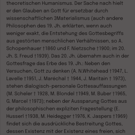
theoretischen Humanismus. Der Sache nach hielt
er den Glauben an Gott für ersetzbar durch
wissenschaftlichen 3Materialismus (auch andere
Philosophen des 19. Jh. erklärten, wenn auch
weniger exakt, die Entstehung des Gottesbegriffs
aus gestörten menschlichen Verhältnissen, so A.
Schopenhauer †1860 und F. Nietzsche †1900; im 20.
Jh. S. Freud †1939). Das 20. Jh. übernahm auch in der
Gottesfrage das Erbe des 19. Jh.: Neben den
Versuchen, Gott zu denken (A. N.Whitehead †1947, L.
Lavelle †1951, J. Maréchal † 1944, J. Maritain † 1973),
stehen dialogisch-personale Gottesauffassungen
(M. Scheler † 1928, M. Blondel †1949, M. Buber †1965,
G. Marcel †1973); neben der Aussparung Gottes aus
der philosophischen expliziten Fragestellung (E.
Husserl †1938, M. Heidegger †1976, K. Jaspers †1969)
findet sich die ausdrückliche Bestreitung Gottes,
dessen Existenz mit der Existenz eines freien, sich