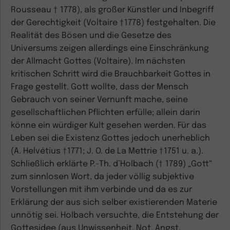
Rousseau † 1778), als großer Künstler und Inbegriff
der Gerechtigkeit (Voltaire †1778) festgehalten. Die
Realität des Bösen und die Gesetze des
Universums zeigen allerdings eine Einschränkung
der Allmacht Gottes (Voltaire). Im nächsten
kritischen Schritt wird die Brauchbarkeit Gottes in
Frage gestellt. Gott wollte, dass der Mensch
Gebrauch von seiner Vernunft mache, seine
gesellschaftlichen Pflichten erfülle; allein darin
könne ein würdiger Kult gesehen werden. Für das
Leben sei die Existenz Gottes jedoch unerheblich
(A. Helvétius †1771; J. O. de La Mettrie †1751 u. a.).
Schließlich erklärte P.-Th. d’Holbach († 1789) „Gott“
zum sinnlosen Wort, da jeder völlig subjektive
Vorstellungen mit ihm verbinde und da es zur
Erklärung der aus sich selber existierenden Materie
unnötig sei. Holbach versuchte, die Entstehung der
Gottesidee (aus Unwissenheit, Not, Angst,