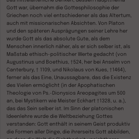
Das
mittelalterliche Denken,
dessen Hauptthema
Gott war, übernahm die Gottesphilosophie der
Griechen noch viel entschiedener als das Altertum,
auch mit missionarischen Absichten. Von Platon
und den späteren Ausprägungen seiner Lehre her
wurde Gott als das absolute Gute, als dem
Menschen innerlich näher, als er sich selber ist, als
Maßstab ethisch-politischer Werte gedacht (von
Augustinus und Boethius, †524, her bei Anselm von
Canterbury, † 1109, und Nikolaus von Kues, †1464),
ferner als das Eine, Unaussagbare, das die Existenz
des Vielen ermöglicht (in der Apophatischen
Theologie von Ps.-Dionysios Areopagites um 500
an, bei Mystikern wie Meister Eckhart †1328, u. a.),
das das Sein selber ist. Im Sinn der platonischen
Ideenlehre wurde die Weltbeziehung Gottes
verstanden: Gott enthält in seinem Geist produktiv
die Formen aller Dinge, die ihrerseits Gott abbilden,