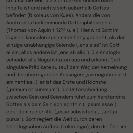
so dass die Welt die Sichtbarkeit unsichtbarer
Inhalte ist und nichts sich außerhalb Gottes
befindet (Nikolaus von Kues). Anders die von
Aristoteles herkommende Gottesphilosophie
(Thomas von Aquin † 1274 u. a.): Hier wird Gott im
logisch-kausalen Zusammenhang gedacht, als das
einzige unabhängige Seiende („ens a se“ ist Gott
allein, alles andere ist „ens ab alio“). Die Analogie
scheidet alle Negativitäten aus und erkennt Gott
singuläre Prädikate zu (auf dem Weg der Verneinung
und der überragenden Aussagen: „via negationis et
eminentiae „), er ist das Erste und Höchste
(„primum et summum“). Die Unterscheidung
zwischen Sein und Seiendem führt zum Verständnis
Gottes als dem Sein schlechthin („ipsum esse“)
oder dem reinen Akt („esse subsistens „, „actus
purus“). Gott regiert die Welt durch deren
teleologischen Aufbau (Teleologie), den die Übel im