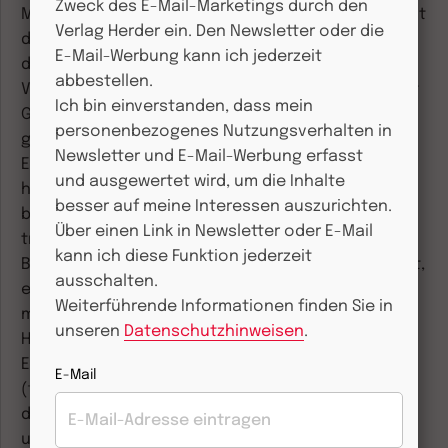
Zweck des E-Mail-Marketings durch den
Möglichkeit nach denkt, dann konstituiert sie damit
Verlag Herder ein. Den Newsletter oder die
das Ideal als oberste regulative Idee (nicht Objekt)
E-Mail-Werbung kann ich jederzeit
der theoretischen Vernunft. Das bildet die
abbestellen.
Voraussetzung dafür, dass die praktische Vernunft
Ich bin einverstanden, dass mein
Gott postulieren kann, das höchste Gut als
personenbezogenes Nutzungsverhalten in
gewissermaßen „moralische Weltursache“, die die
Newsletter und E-Mail-Werbung erfasst
Einheit von Tugend und Glückseligkeit
und ausgewertet wird, um die Inhalte
hervorbringen kann. Der so gedachte Gott
besser auf meine Interessen auszurichten.
beeinträchtigt die Autonomie der
Über einen Link in Newsletter oder E-Mail
transzendentalen Selbstbegründung des
kann ich diese Funktion jederzeit
Bewusstseins und der Freiheit des Menschen nicht,
ausschalten.
er garantiert aber den Sinn der Bestimmung der
Weiterführende Informationen finden Sie in
moralischen Subjektivität (fundamental für die
unseren
Datenschutzhinweisen
.
Humanisierung). Eine weitere bedeutsame
Entwicklung des Gottesgedankens ist G. W. F. Hegel
E-Mail
(† 1831) zu verdanken. Seine Reflexion hängt mit
dem Versuch zusammen, Freiheit und Vernunft
unter dem Vorzeichen ihrer jeweiligen