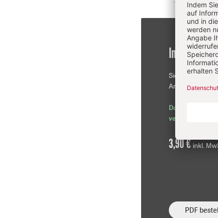
Im Einzelkau
Sie erhalten die
Artikel als PDF-D
Download sofor
verfügbar
3,90 €
inkl. Mw
PDF bestel