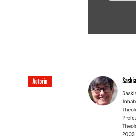
Überschrift
Saski
Autorin
Artikel-
Saskia
Inhab
Infos
Theol
Profe
Theol
2003 