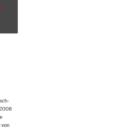
isch-
b 2008
he
d von