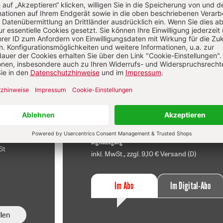
f
Im Abo
sen
Ihr Plus: Zugriff auch auf alle anderen
atei.
Artikel im Abo-Bereich
t
2 Hefte + 2 Hefte digital 0,00 €
120,40 € für 7 Ausgaben pro Halbjahr +
danach
Digitalzugang
St
inkl. MwSt., zzgl. 9,10 € Versand (D)
Im Abo
Im Digital-Abo
len