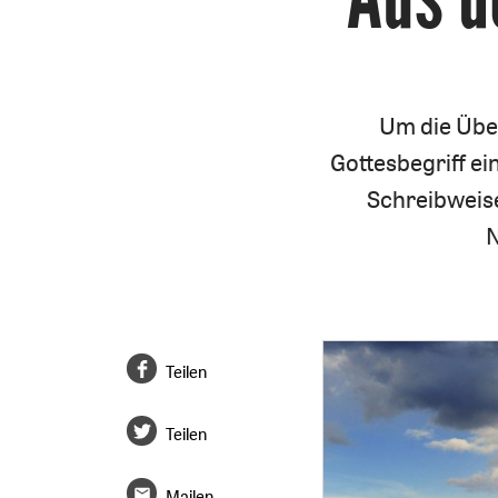
Um die Über
Gottesbegriff e
Schreibweisen
N
Teilen
Teilen
Mailen