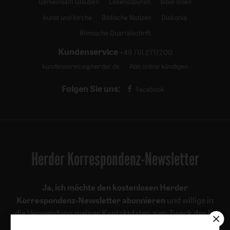
Gemeinsam Glauben
Lebensspuren
Bibel lesen
kunst und kirche
Biblische Notizen
Diakonia
Römische Quartalschrift
Kundenservice
+49 761 2717200
kundenservice@herder.de
Abo online kündigen
Folgen Sie uns:
Facebook
Herder Korrespondenz-Newsletter
Ja, ich möchte den kostenlosen Herder
Korrespondenz-Newsletter abonnieren
und willige in
die Verwendung meiner Kontaktdaten zum Zweck des E-
Mail-Marketings durch den Verlag Herder ein. Den