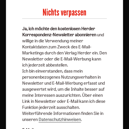
Newsletter oder die E-Mail-Werbung kann ich jederzeit
Nichts verpassen
abbestellen.
Ich bin einverstanden, dass mein personenbezogenes
Nutzungsverhalten in Newsletter und E-Mail-Werbung
Ja, ich möchte den kostenlosen Herder
erfasst und ausgewertet wird, um die Inhalte besser auf
Korrespondenz-Newsletter abonnieren
und
meine Interessen auszurichten. Über einen Link in
willige in die Verwendung meiner
Kontaktdaten zum Zweck des E-Mail-
Newsletter oder E-Mail kann ich diese Funktion jederzeit
Marketings durch den Verlag Herder ein. Den
ausschalten.
Newsletter oder die E-Mail-Werbung kann
Weiterführende Informationen finden Sie in unseren
ich jederzeit abbestellen.
Datenschutzhinweisen
.
Ich bin einverstanden, dass mein
personenbezogenes Nutzungsverhalten in
E-Mail
Newsletter und E-Mail-Werbung erfasst und
ausgewertet wird, um die Inhalte besser auf
meine Interessen auszurichten. Über einen
Link in Newsletter oder E-Mail kann ich diese
Jetzt anmelden
Funktion jederzeit ausschalten.
Weiterführende Informationen finden Sie in
unseren
Datenschutzhinweisen
.