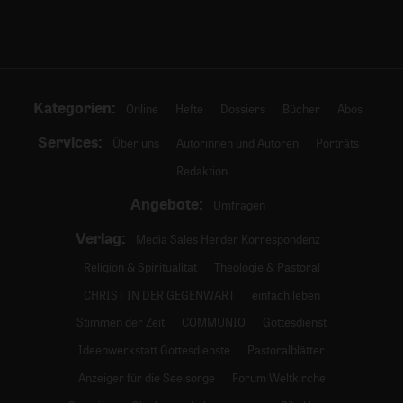
Kategorien:
Online
Hefte
Dossiers
Bücher
Abos
Services:
Über uns
Autorinnen und Autoren
Porträts
Redaktion
Angebote:
Umfragen
Verlag:
Media Sales Herder Korrespondenz
Religion & Spiritualität
Theologie & Pastoral
CHRIST IN DER GEGENWART
einfach leben
Stimmen der Zeit
COMMUNIO
Gottesdienst
Ideenwerkstatt Gottesdienste
Pastoralblätter
Anzeiger für die Seelsorge
Forum Weltkirche