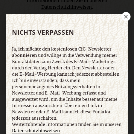
Informationen finden Sie in unseren
Datenschutzhinweisen
.
E-Mail
NICHTS VERPASSEN
Ja, ich möchte den kostenlosen CiG-Newsletter
abonnieren
und willige in die Verwendung meiner
Jetzt anmelden
Kontaktdaten zum Zweck des E-Mail-Marketings
durch den Verlag Herder ein. Den Newsletter oder
die E-Mail-Werbung kann ich jederzeit abbestellen.
Ich bin einverstanden, dass mein
personenbezogenes Nutzungsverhalten in
Newsletter und E-Mail-Werbung erfasst und
ausgewertet wird, um die Inhalte besser auf meine
Interessen auszurichten. Über einen Link in
AGB und Widerrufsbelehrung
Datenschutz
Barrierefreiheit
Impressum
Newsletter oder E-Mail kann ich diese Funktion
jederzeit ausschalten.
Weiterführende Informationen finden Sie in unseren
Vertrag widerrufen
Abo online kündigen
Datenschutzhinweisen
.