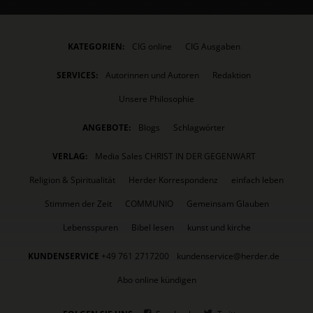
KATEGORIEN:
CIG online
CIG Ausgaben
SERVICES:
Autorinnen und Autoren
Redaktion
Unsere Philosophie
ANGEBOTE:
Blogs
Schlagwörter
VERLAG:
Media Sales CHRIST IN DER GEGENWART
Religion & Spiritualität
Herder Korrespondenz
einfach leben
Stimmen der Zeit
COMMUNIO
Gemeinsam Glauben
Lebensspuren
Bibel lesen
kunst und kirche
KUNDENSERVICE
+49 761 2717200
kundenservice@herder.de
Abo online kündigen