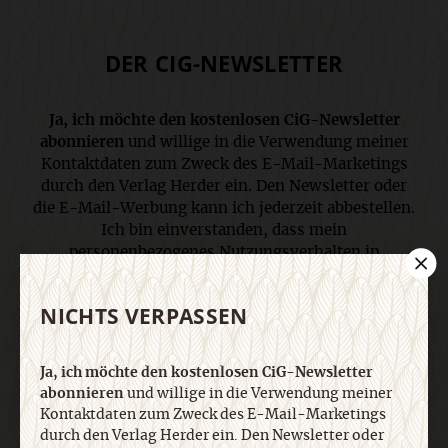
DER CIG-NEWSLETTER
Ja, ich möchte den kostenlosen CiG-Newsletter
abonnieren
und willige in die Verwendung meiner
Kontaktdaten zum Zweck des E-Mail-Marketings
durch den Verlag Herder ein. Den Newsletter oder
die E-Mail-Werbung kann ich jederzeit abbestellen.
Ich bin einverstanden, dass mein
personenbezogenes Nutzungsverhalten in
Newsletter und E-Mail-Werbung erfasst und
ausgewertet wird, um die Inhalte besser auf meine
NICHTS VERPASSEN
Interessen auszurichten. Über einen Link in
Newsletter oder E-Mail kann ich diese Funktion
jederzeit ausschalten. Weiterführende
Ja, ich möchte den kostenlosen CiG-Newsletter
Informationen finden Sie in unseren
abonnieren
und willige in die Verwendung meiner
Datenschutzhinweisen
.
Kontaktdaten zum Zweck des E-Mail-Marketings
durch den Verlag Herder ein. Den Newsletter oder