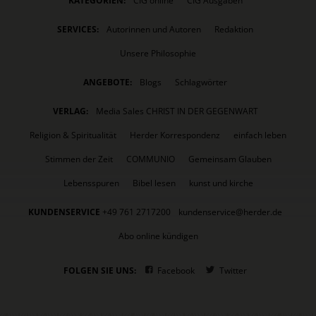
KATEGORIEN:
CIG online
CIG Ausgaben
SERVICES:
Autorinnen und Autoren
Redaktion
Unsere Philosophie
ANGEBOTE:
Blogs
Schlagwörter
VERLAG:
Media Sales CHRIST IN DER GEGENWART
Religion & Spiritualität
Herder Korrespondenz
einfach leben
Stimmen der Zeit
COMMUNIO
Gemeinsam Glauben
Lebensspuren
Bibel lesen
kunst und kirche
KUNDENSERVICE
+49 761 2717200
kundenservice@herder.de
Abo online kündigen
FOLGEN SIE UNS:
Facebook
Twitter