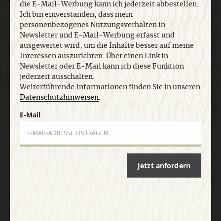
die E-Mail-Werbung kann ich jederzeit abbestellen.
E-Mail
Ich bin einverstanden, dass mein
personenbezogenes Nutzungsverhalten in
Newsletter und E-Mail-Werbung erfasst und
ausgewertet wird, um die Inhalte besser auf meine
Interessen auszurichten. Über einen Link in
Jetzt anmelden
Newsletter oder E-Mail kann ich diese Funktion
jederzeit ausschalten.
Weiterführende Informationen finden Sie in unseren
Datenschutzhinweisen
.
E-Mail
AGB und Widerrufsbelehrung
Datenschutz
Barrierefreiheit
Impressum
Jetzt anfordern
Vertrag widerrufen
Abo online kündigen