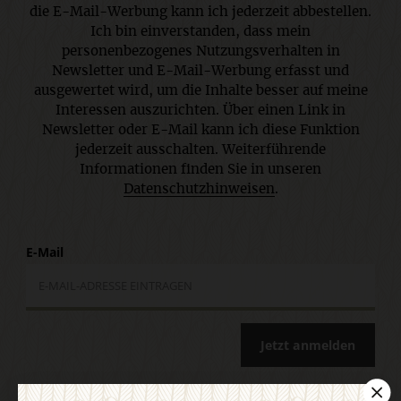
die E-Mail-Werbung kann ich jederzeit abbestellen.
Ich bin einverstanden, dass mein
personenbezogenes Nutzungsverhalten in
Newsletter und E-Mail-Werbung erfasst und
ausgewertet wird, um die Inhalte besser auf meine
Interessen auszurichten. Über einen Link in
Newsletter oder E-Mail kann ich diese Funktion
jederzeit ausschalten. Weiterführende
Informationen finden Sie in unseren
Datenschutzhinweisen
.
E-Mail
Jetzt anmelden