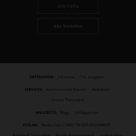
Alle Hefte
Abo bestellen
KATEGORIEN:
CIG online
CIG Ausgaben
SERVICES:
Autorinnen und Autoren
Redaktion
Unsere Philosophie
ANGEBOTE:
Blogs
Schlagwörter
VERLAG:
Media Sales CHRIST IN DER GEGENWART
Religion & Spiritualität
Herder Korrespondenz
einfach leben