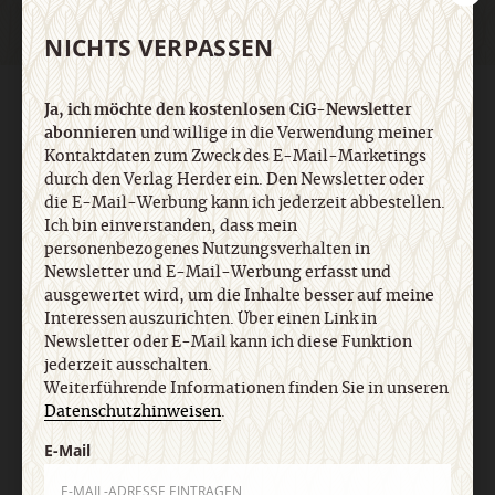
NICHTS VERPASSEN
AGB und Widerrufsbelehrung
Datenschutz
Barrierefreiheit
Ja, ich möchte den kostenlosen CiG-Newsletter
Impressum
abonnieren
und willige in die Verwendung meiner
Kontaktdaten zum Zweck des E-Mail-Marketings
durch den Verlag Herder ein. Den Newsletter oder
Vertrag widerrufen
Abo online kündigen
die E-Mail-Werbung kann ich jederzeit abbestellen.
Ich bin einverstanden, dass mein
personenbezogenes Nutzungsverhalten in
Newsletter und E-Mail-Werbung erfasst und
ausgewertet wird, um die Inhalte besser auf meine
Interessen auszurichten. Über einen Link in
Newsletter oder E-Mail kann ich diese Funktion
jederzeit ausschalten.
Weiterführende Informationen finden Sie in unseren
Datenschutzhinweisen
.
E-Mail
Nach oben