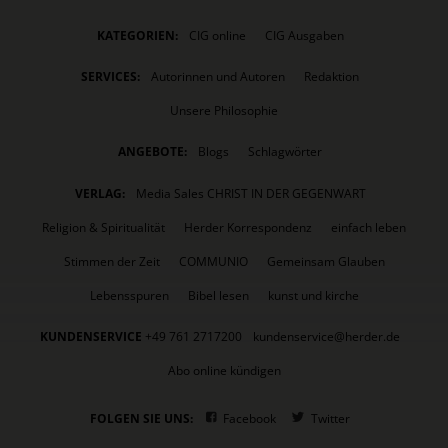
KATEGORIEN:
CIG online
CIG Ausgaben
SERVICES:
Autorinnen und Autoren
Redaktion
Unsere Philosophie
ANGEBOTE:
Blogs
Schlagwörter
VERLAG:
Media Sales CHRIST IN DER GEGENWART
Religion & Spiritualität
Herder Korrespondenz
einfach leben
Stimmen der Zeit
COMMUNIO
Gemeinsam Glauben
Lebensspuren
Bibel lesen
kunst und kirche
KUNDENSERVICE
+49 761 2717200
kundenservice@herder.de
Abo online kündigen
FOLGEN SIE UNS:
Facebook
Twitter