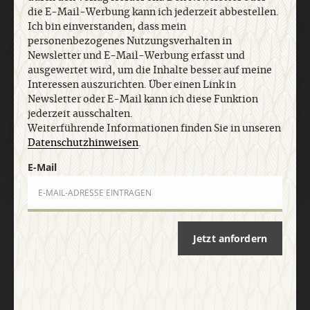
die E-Mail-Werbung kann ich jederzeit abbestellen.
Ich bin einverstanden, dass mein
personenbezogenes Nutzungsverhalten in
E-Mail
Newsletter und E-Mail-Werbung erfasst und
ausgewertet wird, um die Inhalte besser auf meine
Interessen auszurichten. Über einen Link in
Newsletter oder E-Mail kann ich diese Funktion
jederzeit ausschalten.
Jetzt anmelden
Weiterführende Informationen finden Sie in unseren
Datenschutzhinweisen
.
E-Mail
AGB und Widerrufsbelehrung
Datenschutz
Barrierefreiheit
Jetzt anfordern
Impressum
Vertrag widerrufen
Abo online kündigen