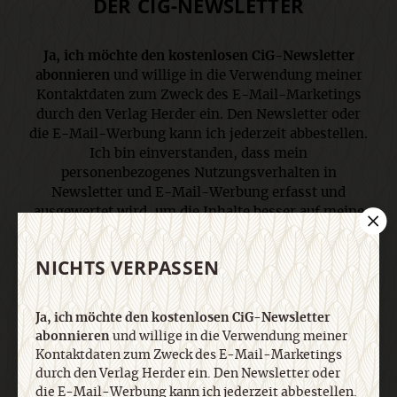
DER CIG-NEWSLETTER
Ja, ich möchte den kostenlosen CiG-Newsletter
abonnieren
und willige in die Verwendung meiner
Kontaktdaten zum Zweck des E-Mail-Marketings
durch den Verlag Herder ein. Den Newsletter oder
die E-Mail-Werbung kann ich jederzeit abbestellen.
Ich bin einverstanden, dass mein
personenbezogenes Nutzungsverhalten in
Newsletter und E-Mail-Werbung erfasst und
ausgewertet wird, um die Inhalte besser auf meine
Interessen auszurichten. Über einen Link in
Newsletter oder E-Mail kann ich diese Funktion
NICHTS VERPASSEN
jederzeit ausschalten. Weiterführende
Informationen finden Sie in unseren
Datenschutzhinweisen
.
Ja, ich möchte den kostenlosen CiG-Newsletter
abonnieren
und willige in die Verwendung meiner
Kontaktdaten zum Zweck des E-Mail-Marketings
E-Mail
durch den Verlag Herder ein. Den Newsletter oder
die E-Mail-Werbung kann ich jederzeit abbestellen.