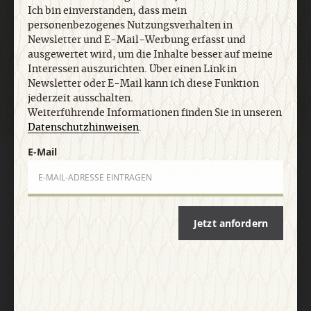
Ich bin einverstanden, dass mein
personenbezogenes Nutzungsverhalten in
Newsletter und E-Mail-Werbung erfasst und
Jetzt anmelden
ausgewertet wird, um die Inhalte besser auf meine
Interessen auszurichten. Über einen Link in
Newsletter oder E-Mail kann ich diese Funktion
jederzeit ausschalten.
Weiterführende Informationen finden Sie in unseren
Datenschutzhinweisen
.
E-Mail
AGB und Widerrufsbelehrung
Datenschutz
Barrierefreiheit
Impressum
Vertrag widerrufen
Abo online kündigen
Jetzt anfordern