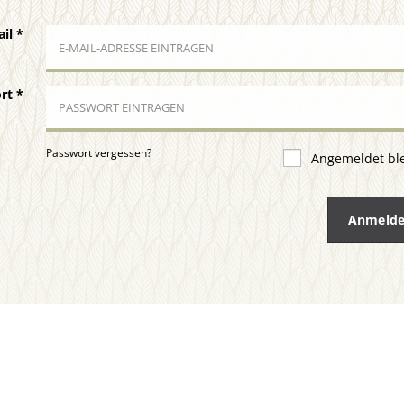
ail
*
ort
*
Passwort vergessen?
Angemeldet bl
Anmeld