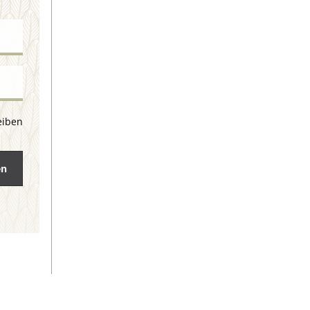
eiben
en