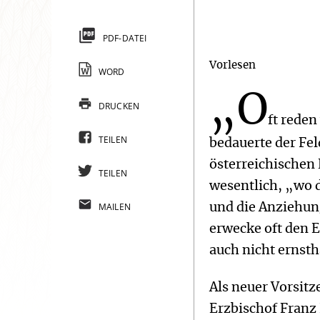
PDF-DATEI
Vorlesen
WORD
„O
DRUCKEN
ft reden
TEILEN
bedauerte der Fe
österreichischen 
TEILEN
wesentlich, „wo 
MAILEN
und die Anziehung
erwecke oft den E
auch nicht ernsth
Als neuer Vorsit
Erzbischof Franz