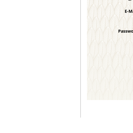
E-M
Passw