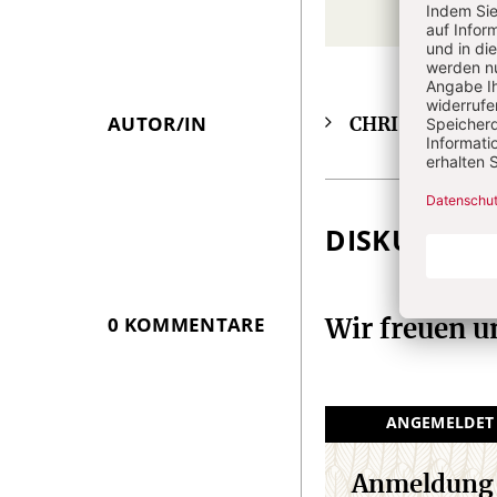
AUTOR/IN
CHRIST IN DE
Überschrift
Artikel-
Infos
DISKUSSIO
0 KOMMENTARE
Wir freuen 
ANGEMELDET
Anmeldung