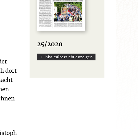
25/2020
Inhaltsübersicht anzeigen
der
ch dort
macht
anen
echnen
ristoph