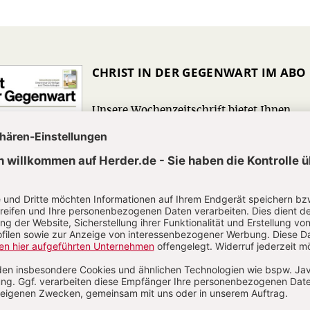
CHRIST IN DER GEGENWART IM ABO
Unsere Wochenzeitschrift bietet Ihnen
Nachrichten und Berichte über aktuelle
Ereignisse aus christlicher Perspektive,
Analysen geistiger, politischer und
religiöser Entwicklungen sowie Anregung
für ein modernes christliches Leben.
Zum Kennenlernen: 4 Wochen gratis
Jetzt gratis testen