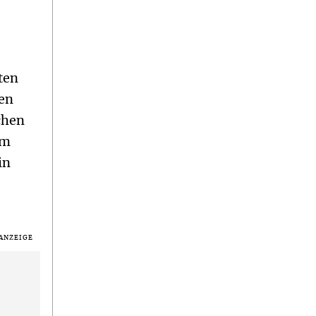
r
ten
ien
chen
im
in