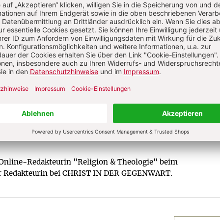
religiöser Entwicklungen sowie Anregung
für ein modernes christliches Leben.
Zum Kennenlernen: 4 Wochen gratis
Jetzt gratis testen
Online-Redakteurin "Religion & Theologie" beim
her Redakteurin bei CHRIST IN DER GEGENWART.