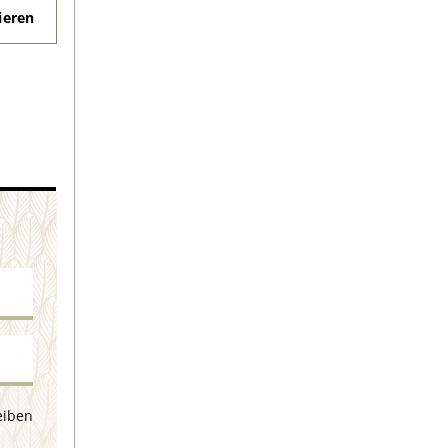
eren
eiben