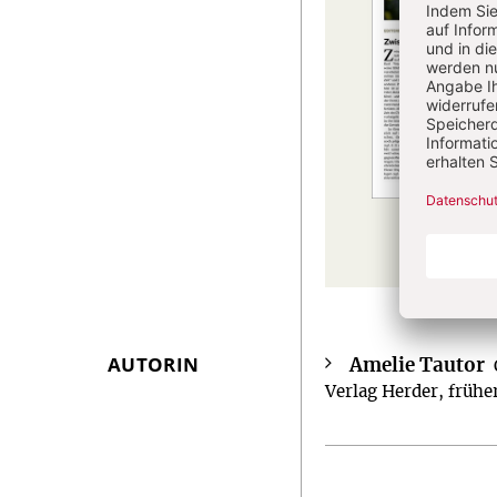
AUTORIN
Amelie Tautor
Überschrift
Verlag Herder, frü
Artikel-
Infos