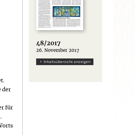
48/2017
26. November 2017
:
Inhaltsübersicht anzeigen
t.
e der
r für
.
Worts