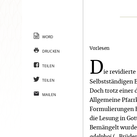
WORD
Vorlesen
DRUCKEN
D
TEILEN
ie revidiert
TEILEN
Selbstständigen E
Doch trotz einer 
MAILEN
Allgemeine Pfarr
Formulierungen B
die Lesung in Got
Bemängelt wurde 
adelphoi
(„Brüder