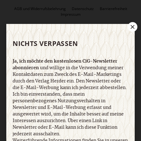
AGB und Widerrufsbelehrung
Datenschutz
Barrierefreiheit
Impressum
Vertrag widerrufen
Abo online kündigen
NICHTS VERPASSEN
Ja, ich möchte den kostenlosen CiG-Newsletter
abonnieren
und willige in die Verwendung meiner
Kontaktdaten zum Zweck des E-Mail-Marketings
durch den Verlag Herder ein. Den Newsletter oder
die E-Mail-Werbung kann ich jederzeit abbestellen.
Ich bin einverstanden, dass mein
personenbezogenes Nutzungsverhalten in
Newsletter und E-Mail-Werbung erfasst und
Nach oben
ausgewertet wird, um die Inhalte besser auf meine
Interessen auszurichten. Über einen Link in
Newsletter oder E-Mail kann ich diese Funktion
jederzeit ausschalten.
Weiterführende Informationen finden Sie in unseren