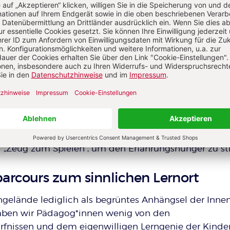
lisches Interesse. Was für Außenstehende zunächst al
melsurium an ausrangierten Alltagsgegenständen u
scheint, entpuppt sich bei genauerer Betrachtung al
m Himmel, in dem erste elementare Kenntnisse über d
k und Mechanik erworben werden. Aufsteigendes un
kann in Rohrsysteme geleitet und die Kapillarwirkun
bachtet werden – handlungsbezogenes Sachwissen, da
ysikunterricht fachlich benannt wird. Die spielerische
ng mit den Phänomenen und physikalischen Gesetz
illen und die Kraft der Kinder, alles über die Welt zu
ie hineinwachsen. Beim Spiel im Freien braucht es wen
el „Zeug zum Spielen“, um den Erfahrungshunger zu sti
arcours zum sinnlichen Lernort
gelände lediglich als begrüntes Anhängsel der Inn
haben wir Pädagog*innen wenig von den
fnissen und dem eigenwilligen Lerngenie der Kinde