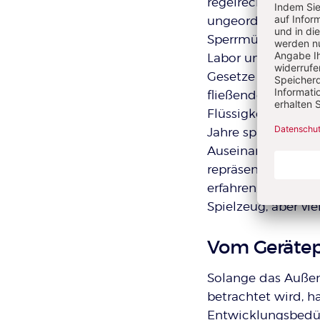
regelrecht physika
ungeordnetes Sam
Sperrmüllfunden er
Labor unter freie
Gesetze der Physi
fließendes Wasser 
Flüssigkeiten beo
Jahre später im Ph
Auseinandersetzu
repräsentiert den W
erfahren, in die s
Spielzeug, aber vi
Vom Gerätep
Solange das Außen
betrachtet wird, 
Entwicklungsbedür