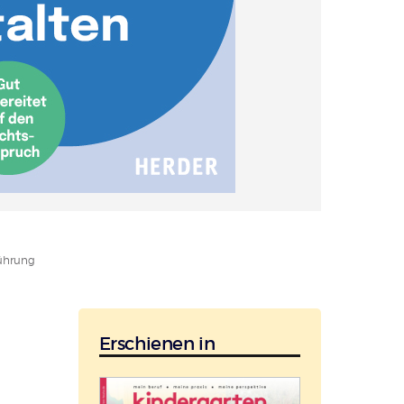
führung
Erschienen in