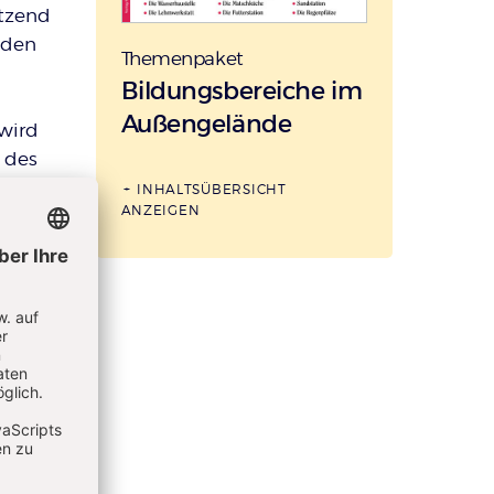
ützend
 den
Themenpaket
:
Bildungsbereiche im
Außengelände
wird
 des
men
INHALTSÜBERSICHT
ANZEIGEN
e
t
n die
Grenzen
lien