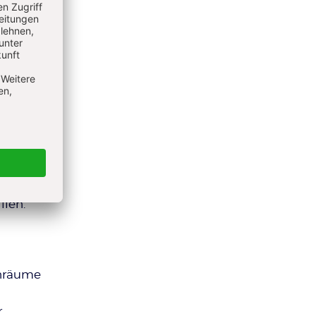
s
nd
s ein
ie
d
g von
s erst
en
ig
llen.
enräume
r