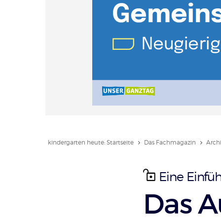
kindergarten heute: Startseite
Das Fachmagazin
Arch
Eine Einfü
:
Das A