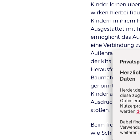
Kinder lernen über
wirken hierbei Ra
Kindern in ihrem
Ausgestattet mit f
ermöglicht das Au
eine Verbindung z
Außenraumes gesch
der Kita spielen un
Herausforderung b
Baumaterialien au
genormten Konstru
Kinder an anderen
Ausdrucksmöglichk
stoßen.
Beim freien Experi
wie Schläuchen, R