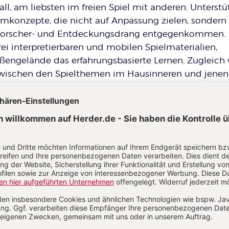
all, am liebsten im freien Spiel mit anderen. Unterst
umkonzepte, die nicht auf Anpassung zielen, sondern
 Forscher- und Entdeckungsdrang entgegenkommen.
rei interpretierbaren und mobilen Spielmaterialien,
ßengelände das erfahrungsbasierte Lernen. Zugleich 
wischen den Spielthemen im Hausinneren und jenen
affen. Vieles von dem, was Kinder in den Innenräu
d erleben, findet draußen seine Fortsetzung. So ist di
eim Bauen und Konstruieren mit natürlichen
f einem unebenen Boden eine andere als im Spiel mi
ktionsmaterialien auf dem Bauteppich. Hier arbeite
 Fragestellungen und suchen nach
eiten, die in der Enge der Innenräume oftmals an 
mentieren und Konstruieren mit alltäglichen Materia
öhren, Brettern oder Steinen bekunden Kinder ein