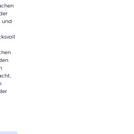
lächen
der
, und
ksvoll
uchen
nden
h
cht,
n
der