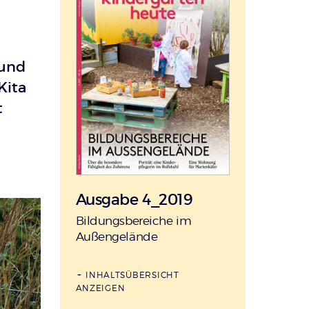
 und
Kita
t
Ausgabe 4_2019
:
Bildungsbereiche im
Außengelände
INHALTSÜBERSICHT
ANZEIGEN