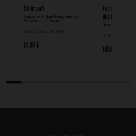
Steht auf!
Für eine Fundam
des Priestertum
-
Frauen im Markus-Evangelium als
Provokation für heute
-
Neue Perspektiven
KARTONIERTE AUSGABE
GEBUNDENE AUSG
12,00 €
100,00 €