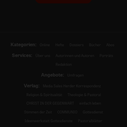
Kategorien:
Online
Hefte
Dossiers
Bücher
Abos
Services:
Über uns
Autorinnen und Autoren
Porträts
Redaktion
Angebote:
Umfragen
Verlag:
Media Sales Herder Korrespondenz
Religion & Spiritualität
Theologie & Pastoral
CHRIST IN DER GEGENWART
einfach leben
Stimmen der Zeit
COMMUNIO
Gottesdienst
Ideenwerkstatt Gottesdienste
Pastoralblätter