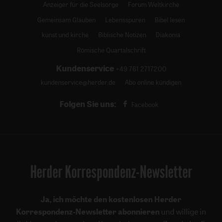
Anzeiger für die Seelsorge
Forum Weltkirche
Gemeinsam Glauben
Lebensspuren
Bibel lesen
kunst und kirche
Biblische Notizen
Diakonia
Römische Quartalschrift
Kundenservice
+49 761 2717200
kundenservice@herder.de
Abo online kündigen
Folgen Sie uns:
Facebook
Herder Korrespondenz-Newsletter
Ja, ich möchte den kostenlosen Herder
Korrespondenz-Newsletter abonnieren
und willige in