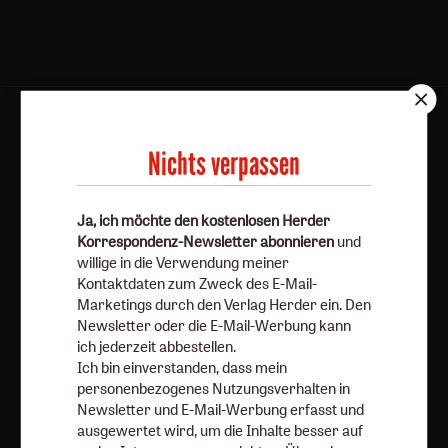
AGB und Widerrufsbelehrung
Datenschutz
Barrierefreiheit
Impressum
Nichts verpassen
Vertrag widerrufen
Abo online kündigen
Ja, ich möchte den kostenlosen Herder
Korrespondenz-Newsletter abonnieren
und
willige in die Verwendung meiner
Kontaktdaten zum Zweck des E-Mail-
Marketings durch den Verlag Herder ein. Den
Newsletter oder die E-Mail-Werbung kann
ich jederzeit abbestellen.
Ich bin einverstanden, dass mein
personenbezogenes Nutzungsverhalten in
Newsletter und E-Mail-Werbung erfasst und
ausgewertet wird, um die Inhalte besser auf
Nach oben