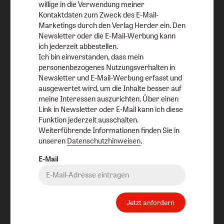
willige in die Verwendung meiner
Kontaktdaten zum Zweck des E-Mail-
Marketings durch den Verlag Herder ein. Den
Newsletter oder die E-Mail-Werbung kann
ich jederzeit abbestellen.
Ich bin einverstanden, dass mein
personenbezogenes Nutzungsverhalten in
Katholische Kirche in Deutschland
Newsletter und E-Mail-Werbung erfasst und
ausgewertet wird, um die Inhalte besser auf
meine Interessen auszurichten. Über einen
Die Trends und Debatten der katholischen
Link in Newsletter oder E-Mail kann ich diese
Kirche in Deutschland.
Funktion jederzeit ausschalten.
Weiterführende Informationen finden Sie in
unseren
Datenschutzhinweisen
.
Alle Inhalte zum Thema
E-Mail
Jetzt anfordern