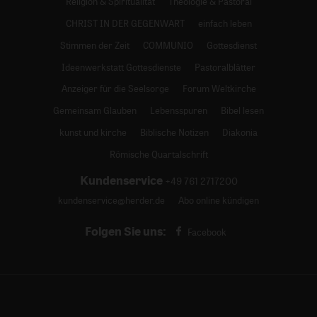
Religion & Spiritualität
Theologie & Pastoral
CHRIST IN DER GEGENWART
einfach leben
Stimmen der Zeit
COMMUNIO
Gottesdienst
Ideenwerkstatt Gottesdienste
Pastoralblätter
Anzeiger für die Seelsorge
Forum Weltkirche
Gemeinsam Glauben
Lebensspuren
Bibel lesen
kunst und kirche
Biblische Notizen
Diakonia
Römische Quartalschrift
Kundenservice
+49 761 2717200
kundenservice@herder.de
Abo online kündigen
Folgen Sie uns:
Facebook