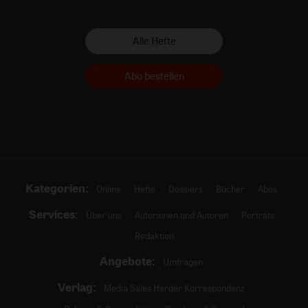
Alle Hefte
Abo bestellen
Kategorien:
Online
Hefte
Dossiers
Bücher
Abos
Services:
Über uns
Autorinnen und Autoren
Porträts
Redaktion
Angebote:
Umfragen
Verlag:
Media Sales Herder Korrespondenz