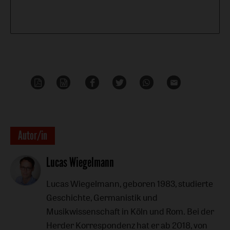
PDF-
Word
Teilen
Teilen
Whatsapp
Mailen
Datei
Überschrift
Autor/in
Artikel-
Lucas Wiegelmann
Infos
Lucas Wiegelmann, geboren 1983, studierte
Geschichte, Germanistik und
Musikwissenschaft in Köln und Rom. Bei der
Herder Korrespondenz hat er ab 2018, von