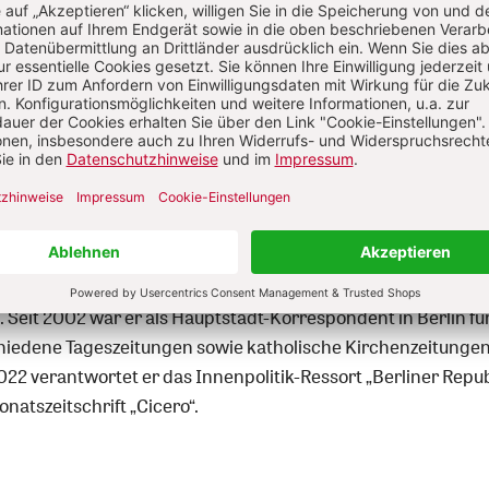
Sie haben bereits ein Konto?
Anmelden
 Resing
 Resing, geboren 1970, ist Journalist und Buchautor. Von 201
r 2022 war er Chefredakteur der „Herder Korrespondenz“. Z
esing Redakteur der Katholischen Nachrichten-Agentur (KN
. Seit 2002 war er als Hauptstadt-Korrespondent in Berlin fü
hiedene Tageszeitungen sowie katholische Kirchenzeitungen 
022 verantwortet er das Innenpolitik-Ressort „Berliner Repub
natszeitschrift „Cicero“.