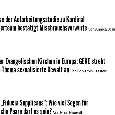
e der Aufarbeitungsstudie zu Kardinal
herteam bestätigt Missbrauchsvorwürfe
Von Annika Sch
er Evangelischen Kirchen in Europa
:
GEKE strebt
 Thema sexualisierte Gewalt an
Von Benjamin Lassiwe
„Fiducia Supplicans“
:
Wie viel Segen für
che Paare darf es sein?
Von Hilde Naurath