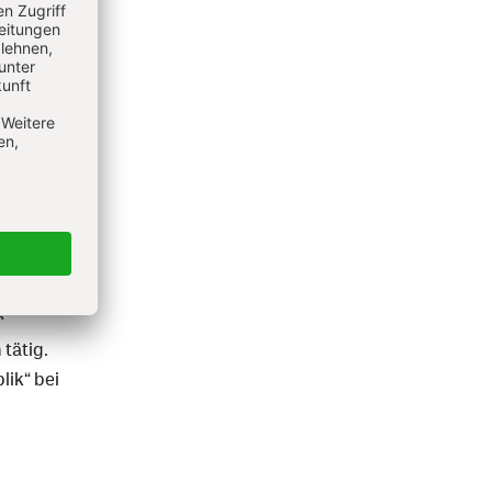
4 bis
uvor
A) in
r
tätig.
lik“ bei