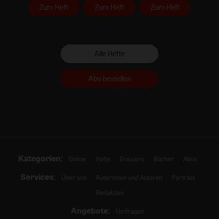
Zum Heft
Zum Heft
Zum Heft
Alle Hefte
Abo bestellen
Kategorien:
Online
Hefte
Dossiers
Bücher
Abos
Services:
Über uns
Autorinnen und Autoren
Porträts
Redaktion
Angebote:
Umfragen