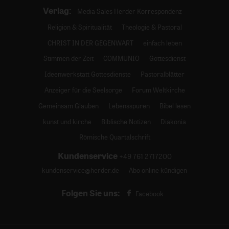
Verlag:
Media Sales Herder Korrespondenz
Religion & Spiritualität
Theologie & Pastoral
CHRIST IN DER GEGENWART
einfach leben
Stimmen der Zeit
COMMUNIO
Gottesdienst
Ideenwerkstatt Gottesdienste
Pastoralblätter
Anzeiger für die Seelsorge
Forum Weltkirche
Gemeinsam Glauben
Lebensspuren
Bibel lesen
kunst und kirche
Biblische Notizen
Diakonia
Römische Quartalschrift
Kundenservice
+49 761 2717200
kundenservice@herder.de
Abo online kündigen
Folgen Sie uns:
Facebook