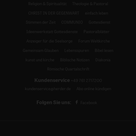
Religion & Spiritualität
Theologie & Pastoral
CHRIST IN DER GEGENWART
einfach leben
Stimmen der Zeit
COMMUNIO
Gottesdienst
Ideenwerkstatt Gottesdienste
Pastoralblätter
Anzeiger für die Seelsorge
Forum Weltkirche
Gemeinsam Glauben
Lebensspuren
Bibel lesen
kunst und kirche
Biblische Notizen
Diakonia
Römische Quartalschrift
Kundenservice
+49 761 2717200
kundenservice@herder.de
Abo online kündigen
Folgen Sie uns:
Facebook