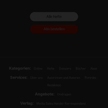
Alle Hefte
Abo bestellen
Kategorien:
Online
Hefte
Dossiers
Bücher
Abos
Services:
Über uns
Autorinnen und Autoren
Porträts
Redaktion
Angebote:
Umfragen
Verlag:
Media Sales Herder Korrespondenz