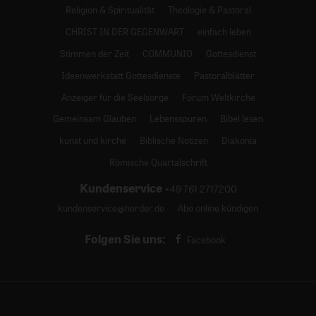
Religion & Spiritualität
Theologie & Pastoral
CHRIST IN DER GEGENWART
einfach leben
Stimmen der Zeit
COMMUNIO
Gottesdienst
Ideenwerkstatt Gottesdienste
Pastoralblätter
Anzeiger für die Seelsorge
Forum Weltkirche
Gemeinsam Glauben
Lebensspuren
Bibel lesen
kunst und kirche
Biblische Notizen
Diakonia
Römische Quartalschrift
Kundenservice
+49 761 2717200
kundenservice@herder.de
Abo online kündigen
Folgen Sie uns:
Facebook