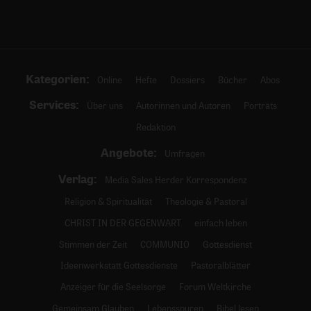
Kategorien:
Online
Hefte
Dossiers
Bücher
Abos
Services:
Über uns
Autorinnen und Autoren
Porträts
Redaktion
Angebote:
Umfragen
Verlag:
Media Sales Herder Korrespondenz
Religion & Spiritualität
Theologie & Pastoral
CHRIST IN DER GEGENWART
einfach leben
Stimmen der Zeit
COMMUNIO
Gottesdienst
Ideenwerkstatt Gottesdienste
Pastoralblätter
Anzeiger für die Seelsorge
Forum Weltkirche
Gemeinsam Glauben
Lebensspuren
Bibel lesen