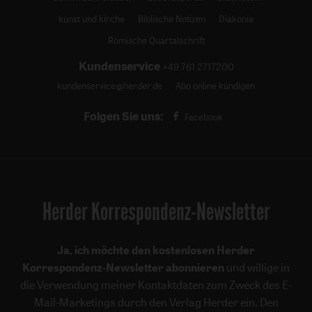
kunst und kirche
Biblische Notizen
Diakonia
Römische Quartalschrift
Kundenservice
+49 761 2717200
kundenservice@herder.de
Abo online kündigen
Folgen Sie uns:
Facebook
Herder Korrespondenz-Newsletter
Ja, ich möchte den kostenlosen Herder
Korrespondenz-Newsletter abonnieren
und willige in
die Verwendung meiner Kontaktdaten zum Zweck des E-
Mail-Marketings durch den Verlag Herder ein. Den