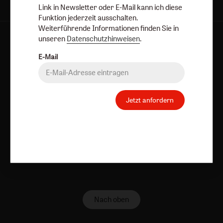
Link in Newsletter oder E-Mail kann ich diese
Funktion jederzeit ausschalten.
Weiterführende Informationen finden Sie in
unseren
Datenschutzhinweisen
.
AGB und Widerrufsbelehrung
Datenschutz
Barrierefreiheit
Impressum
E-Mail
Vertrag widerrufen
Abo online kündigen
Jetzt anfordern
Nach oben