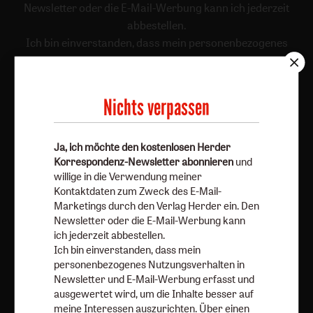
Newsletter oder die E-Mail-Werbung kann ich jederzeit
abbestellen.
Ich bin einverstanden, dass mein personenbezogenes
Nutzungsverhalten in Newsletter und E-Mail-Werbung
erfasst und ausgewertet wird, um die Inhalte besser auf
meine Interessen auszurichten. Über einen Link in
Nichts verpassen
Newsletter oder E-Mail kann ich diese Funktion jederzeit
ausschalten.
Weiterführende Informationen finden Sie in unseren
Ja, ich möchte den kostenlosen Herder
Korrespondenz-Newsletter abonnieren
und
Datenschutzhinweisen
.
willige in die Verwendung meiner
Kontaktdaten zum Zweck des E-Mail-
E-Mail
Marketings durch den Verlag Herder ein. Den
Newsletter oder die E-Mail-Werbung kann
ich jederzeit abbestellen.
Ich bin einverstanden, dass mein
Jetzt anmelden
personenbezogenes Nutzungsverhalten in
Newsletter und E-Mail-Werbung erfasst und
ausgewertet wird, um die Inhalte besser auf
meine Interessen auszurichten. Über einen