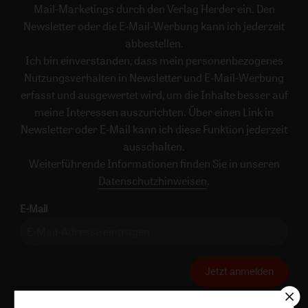
Mail-Marketings durch den Verlag Herder ein. Den
Newsletter oder die E-Mail-Werbung kann ich jederzeit
abbestellen.
Ich bin einverstanden, dass mein personenbezogenes
Nutzungsverhalten in Newsletter und E-Mail-Werbung
erfasst und ausgewertet wird, um die Inhalte besser auf
meine Interessen auszurichten. Über einen Link in
Newsletter oder E-Mail kann ich diese Funktion jederzeit
ausschalten.
Weiterführende Informationen finden Sie in unseren
Datenschutzhinweisen
.
E-Mail
Jetzt anmelden