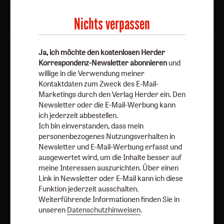
Nichts verpassen
Ja, ich möchte den kostenlosen Herder
AGB und Widerrufsbelehrung
Datenschutz
Korrespondenz-Newsletter abonnieren
und
Barrierefreiheit
Impressum
willige in die Verwendung meiner
Kontaktdaten zum Zweck des E-Mail-
Marketings durch den Verlag Herder ein. Den
Vertrag widerrufen
Abo online kündigen
Newsletter oder die E-Mail-Werbung kann
ich jederzeit abbestellen.
Ich bin einverstanden, dass mein
personenbezogenes Nutzungsverhalten in
Newsletter und E-Mail-Werbung erfasst und
ausgewertet wird, um die Inhalte besser auf
meine Interessen auszurichten. Über einen
Link in Newsletter oder E-Mail kann ich diese
Funktion jederzeit ausschalten.
Weiterführende Informationen finden Sie in
unseren
Datenschutzhinweisen
.
Nach oben