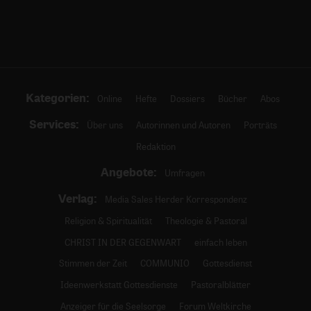
Kategorien:
Online
Hefte
Dossiers
Bücher
Abos
Services:
Über uns
Autorinnen und Autoren
Porträts
Redaktion
Angebote:
Umfragen
Verlag:
Media Sales Herder Korrespondenz
Religion & Spiritualität
Theologie & Pastoral
CHRIST IN DER GEGENWART
einfach leben
Stimmen der Zeit
COMMUNIO
Gottesdienst
Ideenwerkstatt Gottesdienste
Pastoralblätter
Anzeiger für die Seelsorge
Forum Weltkirche