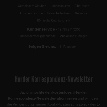
Gemeinsam Glauben
Lebensspuren
Bibel lesen
kunst und kirche
Biblische Notizen
Diakonia
Römische Quartalschrift
Kundenservice
+49 761 2717200
kundenservice@herder.de
Abo online kündigen
Folgen Sie uns:
Facebook
Herder Korrespondenz-Newsletter
Ja, ich möchte den kostenlosen Herder
Korrespondenz-Newsletter abonnieren
und willige in
die Verwendung meiner Kontaktdaten zum Zweck des E-