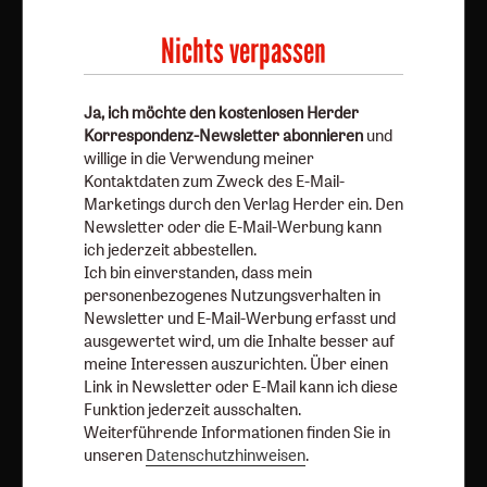
Mail-Marketings durch den Verlag Herder ein. Den
Newsletter oder die E-Mail-Werbung kann ich jederzeit
Nichts verpassen
abbestellen.
Ich bin einverstanden, dass mein personenbezogenes
Ja, ich möchte den kostenlosen Herder
Nutzungsverhalten in Newsletter und E-Mail-Werbung
Korrespondenz-Newsletter abonnieren
und
erfasst und ausgewertet wird, um die Inhalte besser auf
willige in die Verwendung meiner
meine Interessen auszurichten. Über einen Link in
Kontaktdaten zum Zweck des E-Mail-
Newsletter oder E-Mail kann ich diese Funktion jederzeit
Marketings durch den Verlag Herder ein. Den
ausschalten.
Newsletter oder die E-Mail-Werbung kann
ich jederzeit abbestellen.
Weiterführende Informationen finden Sie in unseren
Ich bin einverstanden, dass mein
Datenschutzhinweisen
.
personenbezogenes Nutzungsverhalten in
Newsletter und E-Mail-Werbung erfasst und
E-Mail
ausgewertet wird, um die Inhalte besser auf
meine Interessen auszurichten. Über einen
Link in Newsletter oder E-Mail kann ich diese
Funktion jederzeit ausschalten.
Jetzt anmelden
Weiterführende Informationen finden Sie in
unseren
Datenschutzhinweisen
.