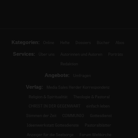
Kategorien:
Online
Hefte
Dossiers
Bücher
Abos
Services:
Über uns
Autorinnen und Autoren
Porträts
Redaktion
Angebote:
Umfragen
Verlag:
Media Sales Herder Korrespondenz
Religion & Spiritualität
Theologie & Pastoral
CHRIST IN DER GEGENWART
einfach leben
Stimmen der Zeit
COMMUNIO
Gottesdienst
Ideenwerkstatt Gottesdienste
Pastoralblätter
Anzeiger für die Seelsorge
Forum Weltkirche