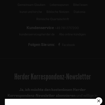
Gemeinsam Glauben
Lebensspuren
Bibel lesen
kunst und kirche
Biblische Notizen
Diakonia
Römische Quartalschrift
Kundenservice
+49 761 2717200
kundenservice@herder.de
Abo online kündigen
Folgen Sie uns:
Facebook
Herder Korrespondenz-Newsletter
Ja, ich möchte den kostenlosen Herder
Korrespondenz-Newsletter abonnieren
und willige in
die Verwendung meiner Kontaktdaten zum Zweck des E-