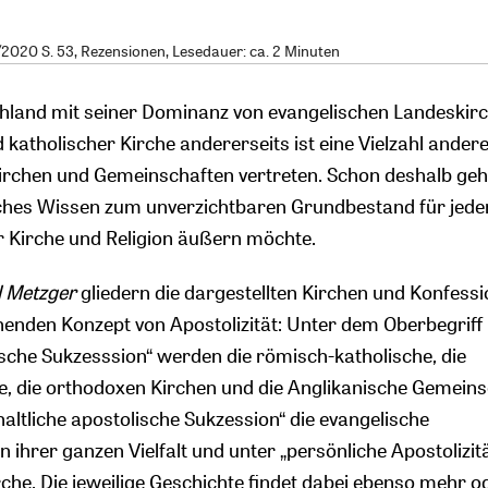
020 S. 53, Rezensionen, Lesedauer: ca. 2 Minuten
chland mit seiner Dominanz von evangelischen Landeskir
d katholischer Kirche andererseits ist eine Vielzahl ander
Kirchen und Gemeinschaften vertreten. Schon deshalb geh
ches Wissen zum unverzichtbaren Grundbestand für jeden
 Kirche und Religion äußern möchte.
l Metzger
gliedern die dargestellten Kirchen und Konfess
enden Konzept von Apostolizität: Unter dem Oberbegriff
ische Sukzesssion“ werden die römisch-katholische, die
he, die orthodoxen Kirchen und die Anglikanische Gemeins
haltliche apostolische Sukzession“ die evangelische
n ihrer ganzen Vielfalt und unter „persönliche Apostolizitä
che. Die jeweilige Geschichte findet dabei ebenso mehr o