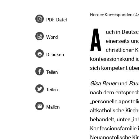
Herder Korrespondenz 4/2
PDF-Datei
A
uch in Deuts
Word
einerseits un
christlicher 
Drucken
konfesssionskundli
sich kompetent über
Teilen
Gisa Bauer
und
Pau
Teilen
nach dem entsprech
„personelle apostol
Mailen
altkatholische Kirc
behandelt, unter „in
Konfessionsfamilie i
Neuapostolische Kir