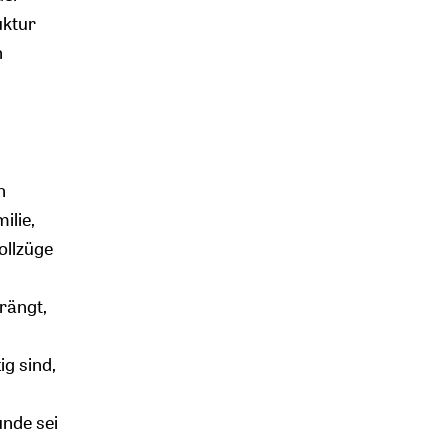
uktur
h
n
ilie,
ollzüge
rängt,
ig sind,
unde sei