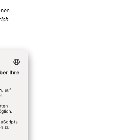
u
onen
rich