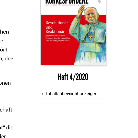
chen
er
ört
, der
Heft 4/2020
ionen
Inhaltsübersicht anzeigen
chaft
t“ die
der