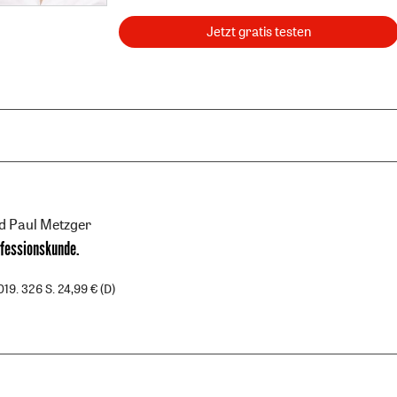
Jetzt gratis testen
d Paul Metzger
fessionskunde
.
19. 326 S. 24,99 € (D)