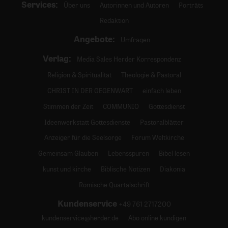
Services:
Über uns
Autorinnen und Autoren
Porträts
Redaktion
Angebote:
Umfragen
Verlag:
Media Sales Herder Korrespondenz
Religion & Spiritualität
Theologie & Pastoral
CHRIST IN DER GEGENWART
einfach leben
Stimmen der Zeit
COMMUNIO
Gottesdienst
Ideenwerkstatt Gottesdienste
Pastoralblätter
Anzeiger für die Seelsorge
Forum Weltkirche
Gemeinsam Glauben
Lebensspuren
Bibel lesen
kunst und kirche
Biblische Notizen
Diakonia
Römische Quartalschrift
Kundenservice
+49 761 2717200
kundenservice@herder.de
Abo online kündigen