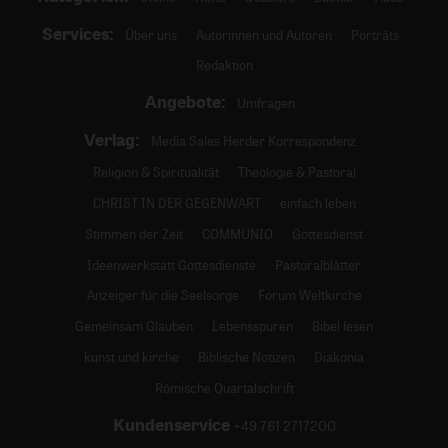
Services:
Über uns
Autorinnen und Autoren
Porträts
Redaktion
Angebote:
Umfragen
Verlag:
Media Sales Herder Korrespondenz
Religion & Spiritualität
Theologie & Pastoral
CHRIST IN DER GEGENWART
einfach leben
Stimmen der Zeit
COMMUNIO
Gottesdienst
Ideenwerkstatt Gottesdienste
Pastoralblätter
Anzeiger für die Seelsorge
Forum Weltkirche
Gemeinsam Glauben
Lebensspuren
Bibel lesen
kunst und kirche
Biblische Notizen
Diakonia
Römische Quartalschrift
Kundenservice
+49 761 2717200