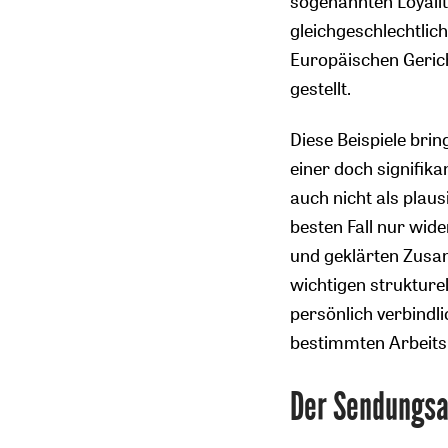
sogenannten Loyalit
gleichgeschlechtlic
Europäischen Gerich
gestellt.
Diese Beispiele bri
einer doch signifi
auch nicht als plaus
besten Fall nur wid
und geklärten Zusa
wichtigen strukture
persönlich verbindl
bestimmten Arbeitsp
Der Sendungsa