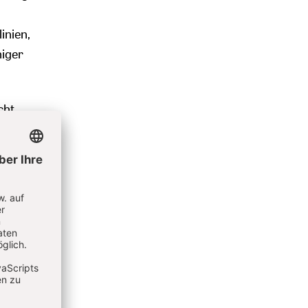
inien,
niger
cht
h der
 vormals
iter,
hen