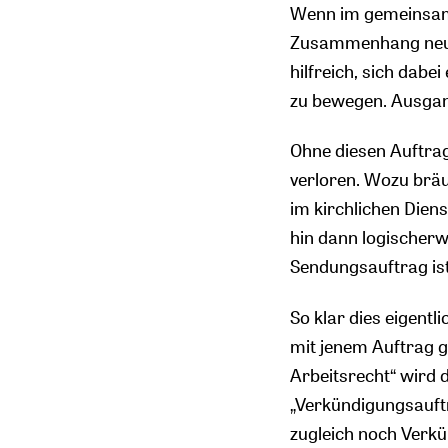
Wenn im gemeinsame
Zusammenhang neu ve
hilfreich, sich dabe
zu bewegen. Ausgan
Ohne diesen Auftrag
verloren. Wozu bräu
im kirchlichen Dien
hin dann logischer
Sendungsauftrag ist
So klar dies eigentl
mit jenem Auftrag g
Arbeitsrecht“ wird
„Verkündigungsauftr
zugleich noch Verk