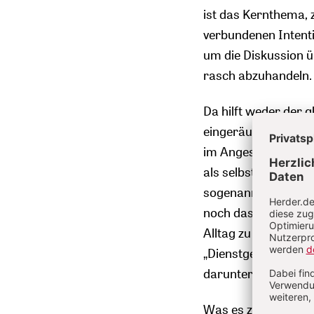
ist das Kernthema, z
verbundenen Intenti
um die Diskussion ü
rasch abzuhandeln.
Da hilft weder der g
eingeräumte Möglich
im Angesicht öffentl
als selbstverständli
sogenannte Loyalitä
noch das an Nebelk
Alltag zu leeren W
„Dienstgemeinschaf
darunter verstanden
Was es zuallererst