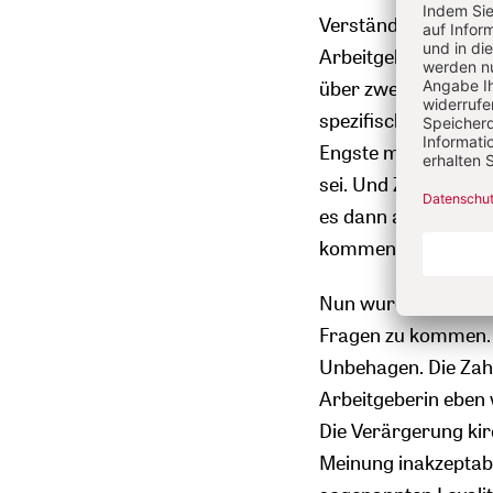
Verständigungsproze
Arbeitgeber und Arb
über zwei wesentli
spezifisches kirchl
Engste mit derjenig
sei. Und Zweitens: W
es dann ausgestalte
kommen kann?
Nun wurde und wird
Fragen zu kommen. A
Unbehagen. Die Zahl
Arbeitgeberin eben 
Die Verärgerung kir
Meinung inakzeptable