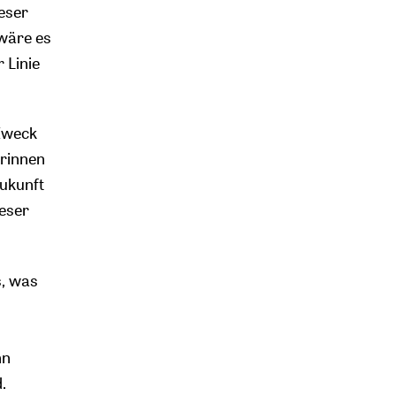
eser
 wäre es
 Linie
 Zweck
erinnen
Zukunft
eser
s, was
nn
.