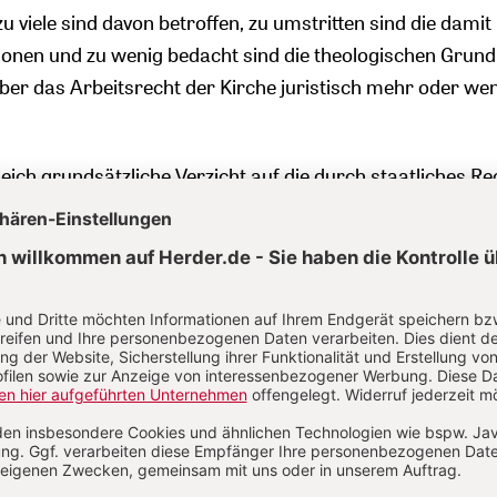
u viele sind davon betroffen, zu umstritten sind die damit
onen und zu wenig bedacht sind die theologischen Grundl
ber das Arbeitsrecht der Kirche juristisch mehr oder we
leich grundsätzliche Verzicht auf die durch staatliches Re
keit, eigene arbeitsrechtliche Regelungen zu setzen, noc
ichen Drucks eher taktisch motivierte (Teil-)Rückzug von
ch geltenden kirchlichen Positionen, etwa im Blick auf
tsverpflichtungen für Laienmitarbeiterinnen und -mitarbe
erzenwerfen erinnernde Herumhantieren mit im beruflic
orthülsen verkommenen Schlagwörtern wie beispielsweise
t“ oder „Lebenszeugnis“ – egal was auch immer näherhin
 werden soll.
 braucht, ist der zugegebenermaßen eher zähe