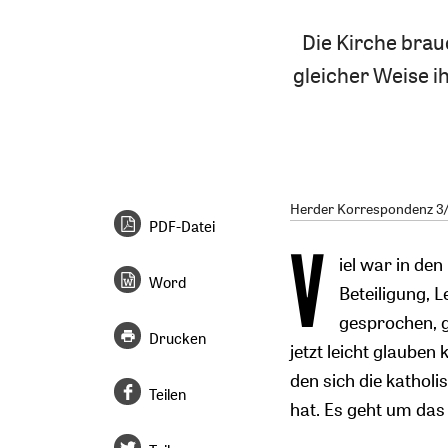
Die Kirche brauc
gleicher Weise i
Herder Korrespondenz 3/2
PDF-Datei
V
iel war in de
Word
Beteiligung, 
gesprochen, 
Drucken
jetzt leicht glauben 
den sich die kathol
Teilen
hat. Es geht um das 