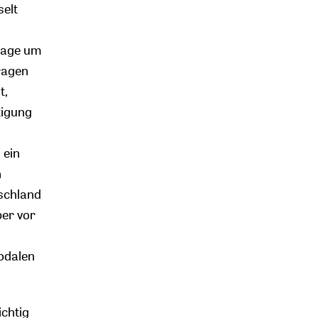
selt
Frage um
tragen
t,
tigung
 ein
n
tschland
ber vor
nodalen
ichtig