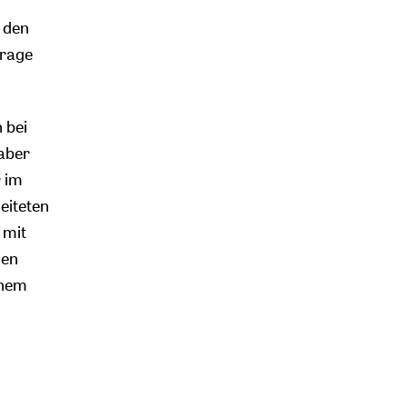
 den
frage
 bei
aber
r im
eiteten
 mit
nen
inem