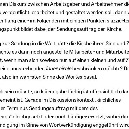
n Diskurs zwischen Arbeitsgeber und Arbeitnehmer di
rdeutlicht, erarbeitet und gestaltet werden soll, dann
i entlang einer im Folgenden mit einigen Punkten skizzierter
gspunkt bildet dabei der Sendungsauftrag der Kirche.
 zur Sendung in die Welt hätte die Kirche ihren Sinn und
chte es dann noch angestellte Mitarbeiter und Mitarbeit
st, wenn man sich sowieso nur auf einen kleinen und auf 
weise aussterbenden
inner circle
beschränken möchte? Di
 also im wahrsten Sinne des Wortes basal.
ich sein müsste, so klärungsbedürftig ist offensichtlich da
emeint ist. Gerade im Diskussionskontext „kirchliches
 der Terminus Sendungsauftrag mit dem des
ags“ gleichgesetzt oder noch häufiger ersetzt, wobei da
ündigung im Sinne von Wortverkündigung enggeführt wird