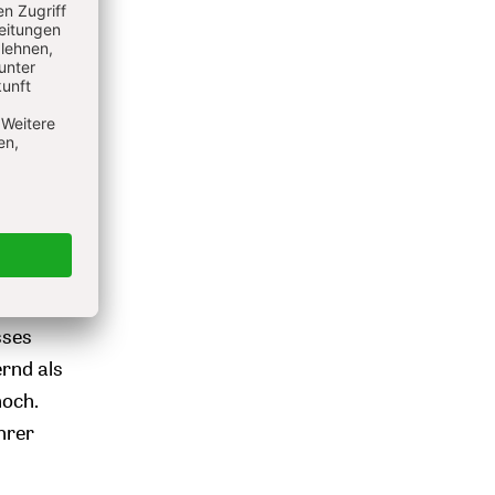
hlichen
ander,
pt ein
auf das
zifische
wie soll
k
e
sses
ernd als
hoch.
hrer