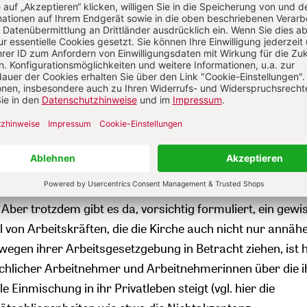
ss zumindest der unmittelbar Betroffenen, also der kirc
eitnehmer sowohl jeweils untereinander als auch mitein
che Fragen. Erstens: Warum und wozu wollen wir überhau
iches Arbeitsrecht? Die Beantwortung dieser Frage hängt 
en zusammen, die danach fragt, was denn nun dieses Spe
enn wir ein spezifisches kirchliches Arbeitsrecht wollen, 
t sein, damit überhaupt etwas Spezifisches zum Ausdruc
 schon einiges unternommen, um zu Antworten auf dies
ber trotzdem gibt es da, vorsichtig formuliert, ein gewi
 von Arbeitskräften, die die Kirche auch nicht nur annäh
wegen ihrer Arbeitsgesetzgebung in Betracht ziehen, ist 
chlicher Arbeitnehmer und Arbeitnehmerinnen über die i
 Einmischung in ihr Privatleben steigt (vgl. hier die