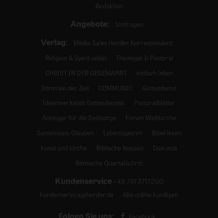
Redaktion
Angebote:
Umfragen
Verlag:
Media Sales Herder Korrespondenz
Religion & Spiritualität
Theologie & Pastoral
CHRIST IN DER GEGENWART
einfach leben
Stimmen der Zeit
COMMUNIO
Gottesdienst
Ideenwerkstatt Gottesdienste
Pastoralblätter
Anzeiger für die Seelsorge
Forum Weltkirche
Gemeinsam Glauben
Lebensspuren
Bibel lesen
kunst und kirche
Biblische Notizen
Diakonia
Römische Quartalschrift
Kundenservice
+49 761 2717200
kundenservice@herder.de
Abo online kündigen
Folgen Sie uns:
Facebook