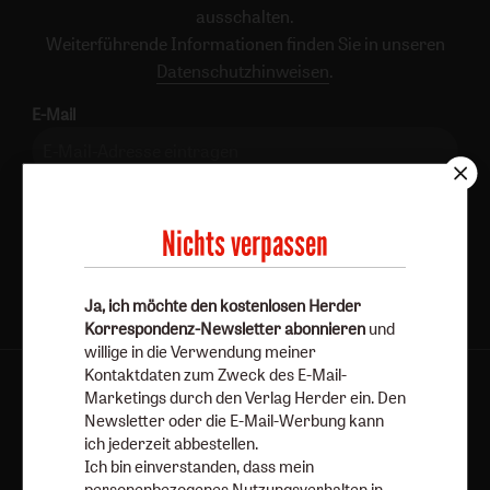
ausschalten.
Weiterführende Informationen finden Sie in unseren
Datenschutzhinweisen
.
E-Mail
Jetzt anmelden
Nichts verpassen
Ja, ich möchte den kostenlosen Herder
Korrespondenz-Newsletter abonnieren
und
willige in die Verwendung meiner
Kontaktdaten zum Zweck des E-Mail-
AGB und Widerrufsbelehrung
Datenschutz
Marketings durch den Verlag Herder ein. Den
Newsletter oder die E-Mail-Werbung kann
Barrierefreiheit
Impressum
ich jederzeit abbestellen.
Ich bin einverstanden, dass mein
personenbezogenes Nutzungsverhalten in