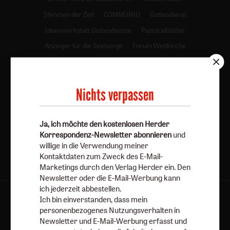
Stimmen der Zeit
COMMUNIO
Gottesdienst
Ideenwerkstatt Gottesdienste
Pastoralblätter
Anzeiger für die Seelsorge
Forum Weltkirche
Gemeinsam Glauben
Lebensspuren
Bibel lesen
kunst und kirche
Biblische Notizen
Diakonia
Nichts verpassen
Römische Quartalschrift
Kundenservice
+49 761 2717200
Ja, ich möchte den kostenlosen Herder
kundenservice@herder.de
Abo online kündigen
Korrespondenz-Newsletter abonnieren
und
willige in die Verwendung meiner
Folgen Sie uns:
Facebook
Kontaktdaten zum Zweck des E-Mail-
Marketings durch den Verlag Herder ein. Den
Newsletter oder die E-Mail-Werbung kann
ich jederzeit abbestellen.
Ich bin einverstanden, dass mein
personenbezogenes Nutzungsverhalten in
Herder Korrespondenz-Newsletter
Newsletter und E-Mail-Werbung erfasst und