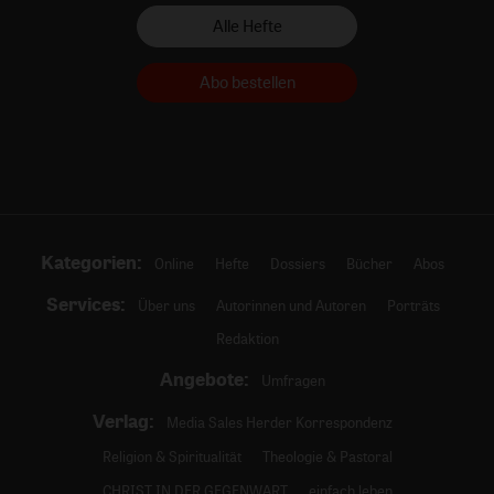
Alle Hefte
Abo bestellen
Kategorien:
Online
Hefte
Dossiers
Bücher
Abos
Services:
Über uns
Autorinnen und Autoren
Porträts
Redaktion
Angebote:
Umfragen
Verlag:
Media Sales Herder Korrespondenz
Religion & Spiritualität
Theologie & Pastoral
CHRIST IN DER GEGENWART
einfach leben