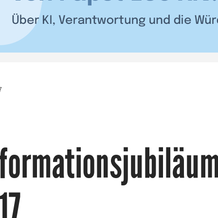
7
formationsjubiläu
17