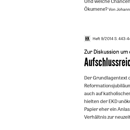
Und welche Chancen 
Ökumene?
Von Johann
Heft 9/2014
S. 443-4
Zur Diskussion um
:
Aufschlussrei
Der Grundlagentext d
Reformationsjubiläum 
auch auf katholischer
hielten der EKD unöku
Papier eher ein Anlas
Verhältnis zur neuzei