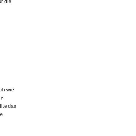
r die
sch wie
er
llte das
ne