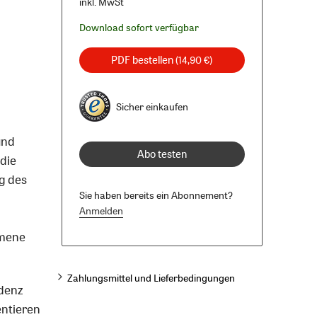
inkl. MwSt
Download sofort verfügbar
PDF bestellen
(14,90 €)
Sicher einkaufen
und
Abo testen
 die
g des
Sie haben bereits ein Abonnement?
Anmelden
umene
Zahlungsmittel und Lieferbedingungen
ndenz
entieren