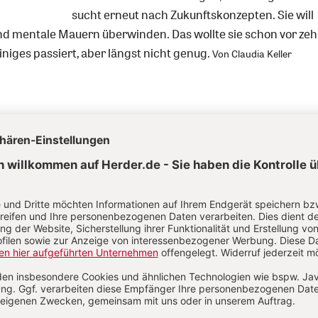
sucht erneut nach Zukunftskonzepten. Sie will
und mentale Mauern überwinden. Das wollte sie schon vor ze
iniges passiert, aber längst nicht genug.
Von Claudia Keller
89
hristusfest
eierlichkeiten des Reformationsjubiläums 2017 ist es nicht m
d noch längst nicht alle Fragen geklärt. Immerhin haben EKD
nferenz jetzt gemeinsam geplante Vorhaben bekannt gegebe
nische Akzentuierung mit sich bringen werden.
Von Stefan Ort