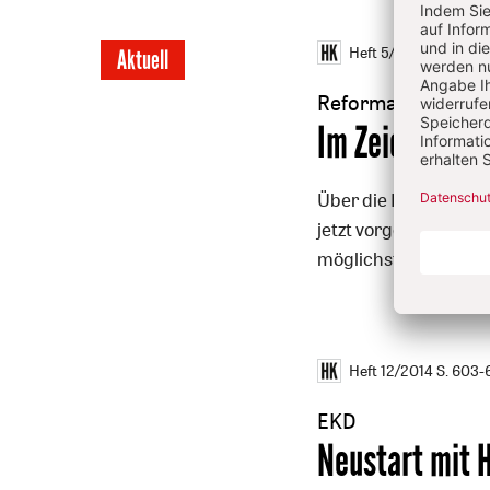
Heft 5/2015
S. 225-2
Aktuell
Reformationsjubil
:
Im Zeichen ök
Über die Feierlichkei
jetzt vorgestellter 
möglichst gemeinsa
Heft 12/2014
S. 603-
EKD
:
Neustart mit 