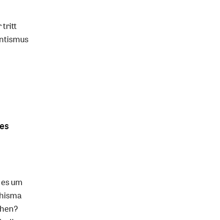
tritt
antismus
des
t es um
chisma
chen?