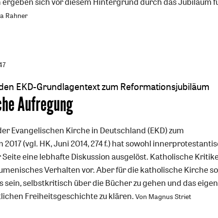
ergeben sich vor diesem Hintergrund durch das Jubiläum fü
a Rahner
47
 den EKD-Grundlagentext zum Reformationsjubiläum
che Aufregung
er Evangelischen Kirche in Deutschland (EKD) zum
2017 (vgl. HK, Juni 2014, 274 f.) hat sowohl innerprotestanti
 Seite eine lebhafte Diskussion ausgelöst. Katholische Kritik
menisches Verhalten vor. Aber für die katholische Kirche so
s sein, selbstkritisch über die Bücher zu gehen und das eige
tlichen Freiheitsgeschichte zu klären.
Von Magnus Striet