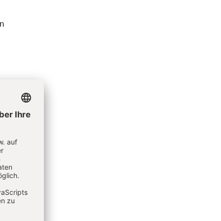
hn
ehr
 und
n, die
h