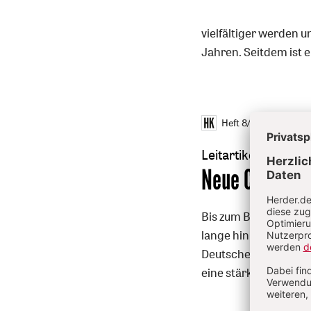
vielfältiger werden 
Jahren. Seitdem ist e
Heft 8/2015
S. 388-3
Leitartikel
:
Neue Chiffre C
Bis zum Beginn der F
lange hin. Dabei sin
Deutsche Bischofsko
eine stärkere ökume