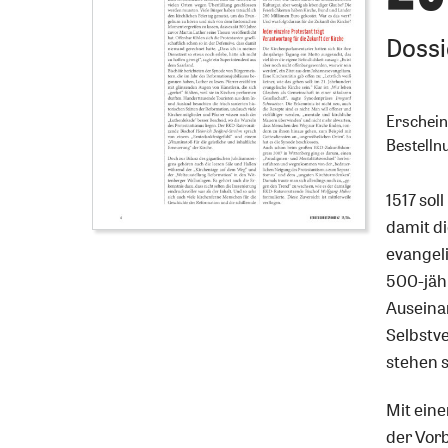
:
Dossi
Erschei
Bestell
1517 sol
damit d
evangel
500-jähr
Auseina
Selbstv
stehen 
Mit ein
der Vor