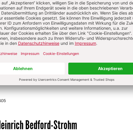
26
äum
umenischer Lerngeschichten
ten des Reformationsjubiläums 2017 wurde zuletzt viel gestrit
Grundlagentext des „Ökumenischen Arbeitskreises“ empfiehlt 
mes Gedenken und Begehen dieses Datums.
Von Stefan Orth
605
Heinrich Bedford-Strohm