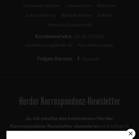
Gemeinsam Glauben
Lebensspuren
Bibel lesen
kunst und kirche
Biblische Notizen
Diakonia
Römische Quartalschrift
Kundenservice
+49 761 2717200
kundenservice@herder.de
Abo online kündigen
Folgen Sie uns:
Facebook
Herder Korrespondenz-Newsletter
Ja, ich möchte den kostenlosen Herder
Korrespondenz-Newsletter abonnieren
und willige in
die Verwendung meiner Kontaktdaten zum Zweck des E-