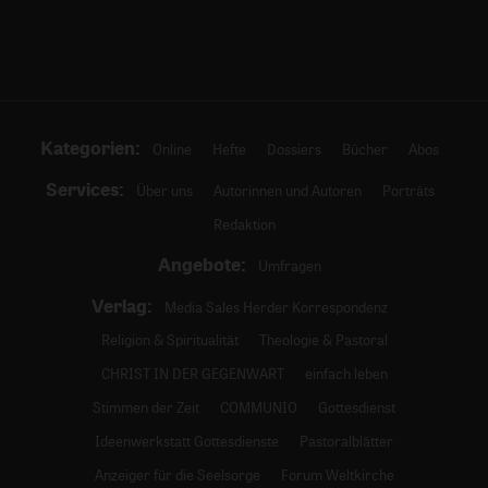
Kategorien:
Online
Hefte
Dossiers
Bücher
Abos
Services:
Über uns
Autorinnen und Autoren
Porträts
Redaktion
Angebote:
Umfragen
Verlag:
Media Sales Herder Korrespondenz
Religion & Spiritualität
Theologie & Pastoral
CHRIST IN DER GEGENWART
einfach leben
Stimmen der Zeit
COMMUNIO
Gottesdienst
Ideenwerkstatt Gottesdienste
Pastoralblätter
Anzeiger für die Seelsorge
Forum Weltkirche