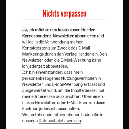
Mail-Marketings durch den Verlag Herder ein. Den
Newsletter oder die E-Mail-Werbung kann ich jederzeit
Nichts verpassen
abbestellen.
Ich bin einverstanden, dass mein personenbezogenes
Ja, ich möchte den kostenlosen Herder
Nutzungsverhalten in Newsletter und E-Mail-Werbung
Korrespondenz-Newsletter abonnieren
und
erfasst und ausgewertet wird, um die Inhalte besser auf
willige in die Verwendung meiner
meine Interessen auszurichten. Über einen Link in
Kontaktdaten zum Zweck des E-Mail-
Newsletter oder E-Mail kann ich diese Funktion jederzeit
Marketings durch den Verlag Herder ein. Den
ausschalten.
Newsletter oder die E-Mail-Werbung kann
ich jederzeit abbestellen.
Weiterführende Informationen finden Sie in unseren
Ich bin einverstanden, dass mein
Datenschutzhinweisen
.
personenbezogenes Nutzungsverhalten in
Newsletter und E-Mail-Werbung erfasst und
E-Mail
ausgewertet wird, um die Inhalte besser auf
meine Interessen auszurichten. Über einen
Link in Newsletter oder E-Mail kann ich diese
Funktion jederzeit ausschalten.
Jetzt anmelden
Weiterführende Informationen finden Sie in
unseren
Datenschutzhinweisen
.