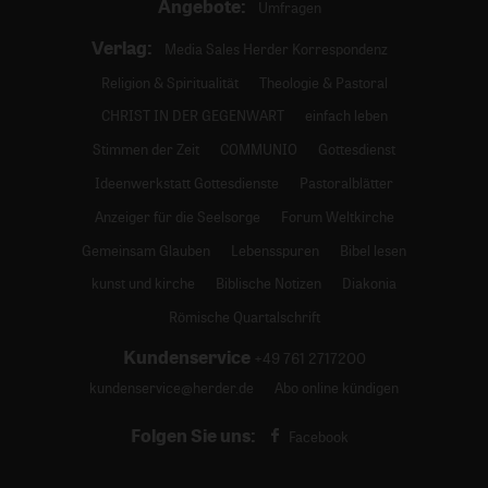
Angebote:
Umfragen
Verlag:
Media Sales Herder Korrespondenz
Religion & Spiritualität
Theologie & Pastoral
CHRIST IN DER GEGENWART
einfach leben
Stimmen der Zeit
COMMUNIO
Gottesdienst
Ideenwerkstatt Gottesdienste
Pastoralblätter
Anzeiger für die Seelsorge
Forum Weltkirche
Gemeinsam Glauben
Lebensspuren
Bibel lesen
kunst und kirche
Biblische Notizen
Diakonia
Römische Quartalschrift
Kundenservice
+49 761 2717200
kundenservice@herder.de
Abo online kündigen
Folgen Sie uns:
Facebook