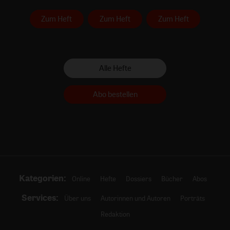
Zum Heft
Zum Heft
Zum Heft
Alle Hefte
Abo bestellen
Kategorien:
Online
Hefte
Dossiers
Bücher
Abos
Services:
Über uns
Autorinnen und Autoren
Porträts
Redaktion