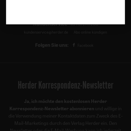
kunst und kirche
Biblische Notizen
Diakonia
Römische Quartalschrift
Kundenservice
+49 761 2717200
kundenservice@herder.de
Abo online kündigen
Folgen Sie uns:
Facebook
Herder Korrespondenz-Newsletter
Ja, ich möchte den kostenlosen Herder
Korrespondenz-Newsletter abonnieren
und willige in
die Verwendung meiner Kontaktdaten zum Zweck des E-
Mail-Marketings durch den Verlag Herder ein. Den
Newsletter oder die E-Mail-Werbung kann ich jederzeit