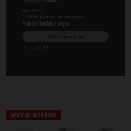
Artikel zum Download
Zum Artikel:
Die Kirche muss sich erneuern
:
Mehr Existenzielles wagen
Jetzt herunterladen
PDF
|
0,58 MB
Autorinnen und Autoren