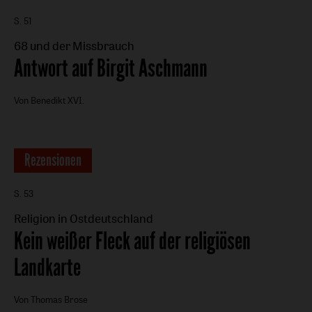
S. 51
68 und der Missbrauch
:
Antwort auf Birgit Aschmann
Von Benedikt XVI.
Rezensionen
S. 53
Religion in Ostdeutschland
:
Kein weißer Fleck auf der religiösen
Landkarte
Von Thomas Brose