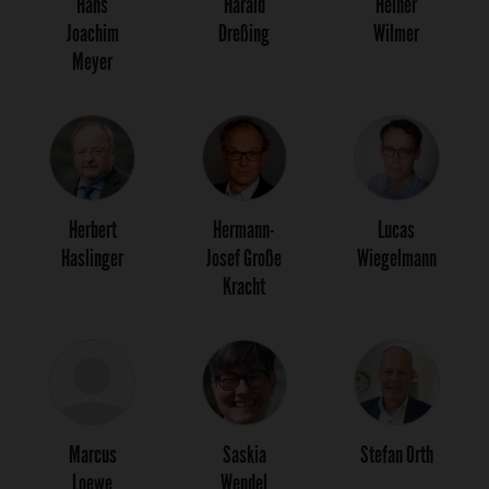
Hans
Harald
Heiner
Joachim
Dreßing
Wilmer
Meyer
Herbert
Hermann-
Lucas
Haslinger
Josef Große
Wiegelmann
Kracht
Marcus
Saskia
Stefan Orth
Loewe
Wendel