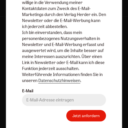
willige in die Verwendung meiner
Kontaktdaten zum Zweck des E-Mail-
Marketings durch den Verlag Herder ein. Den
Newsletter oder die E-Mail-Werbung kann
ich jederzeit abbestellen.
Kategorien:
Online
Hefte
Dossiers
Bücher
Abos
Ich bin einverstanden, dass mein
personenbezogenes Nutzungsverhalten in
Services:
Über uns
Autorinnen und Autoren
Porträts
Newsletter und E-Mail-Werbung erfasst und
Redaktion
ausgewertet wird, um die Inhalte besser auf
meine Interessen auszurichten. Über einen
Angebote:
Umfragen
Link in Newsletter oder E-Mail kann ich diese
Funktion jederzeit ausschalten.
Verlag:
Media Sales Herder Korrespondenz
Weiterführende Informationen finden Sie in
Religion & Spiritualität
Theologie & Pastoral
unseren
Datenschutzhinweisen
.
CHRIST IN DER GEGENWART
einfach leben
E-Mail
Stimmen der Zeit
COMMUNIO
Gottesdienst
Ideenwerkstatt Gottesdienste
Pastoralblätter
Anzeiger für die Seelsorge
Forum Weltkirche
Jetzt anfordern
Gemeinsam Glauben
Lebensspuren
Bibel lesen