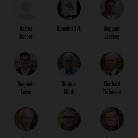
Andrea
Benedikt XVI.
Benjamin
Riccardi
Lassiwe
Benjamin
Dietmar
Eberhard
Leven
Mieth
Tiefensee