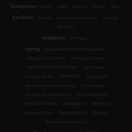
Kategorien:
Online
Hefte
Dossiers
Bücher
Abos
Services:
Über uns
Autorinnen und Autoren
Porträts
Redaktion
Angebote:
Umfragen
Verlag:
Media Sales Herder Korrespondenz
Religion & Spiritualität
Theologie & Pastoral
CHRIST IN DER GEGENWART
einfach leben
Stimmen der Zeit
COMMUNIO
Gottesdienst
Ideenwerkstatt Gottesdienste
Pastoralblätter
Anzeiger für die Seelsorge
Forum Weltkirche
Gemeinsam Glauben
Lebensspuren
Bibel lesen
kunst und kirche
Biblische Notizen
Diakonia
Römische Quartalschrift