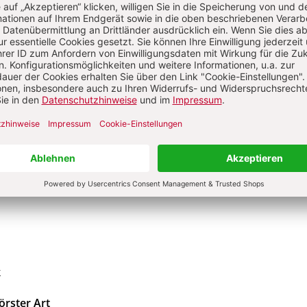
tand passt zu wem?
 dem Müll?
e
e
k
örster Art