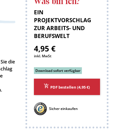
Was bin ich?
:
EIN
PROJEKTVORSCHLAG
ZUR ARBEITS- UND
BERUFSWELT
4,95 €
inkl. MwSt
Sie die
schlag
Download sofort verfügbar
ge
PDF bestellen
(4,95 €)
.
Sicher einkaufen