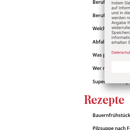
Beruferaten
Berufskreis
Welcher Gegens
Abfall-Lotto
Was passiert mit
Wer macht was?
Supermarktrally
Rezept
Bauernfrühstüc
Pilzsuppe nach F