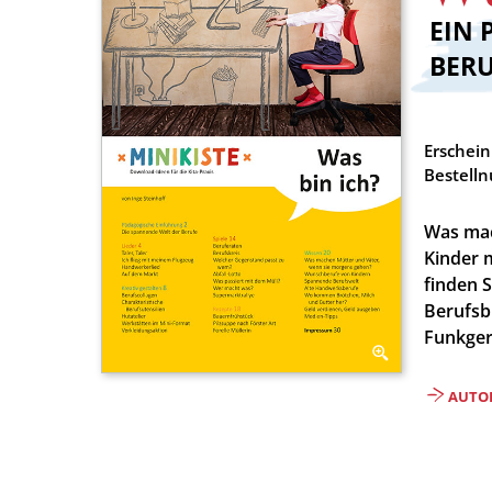
EIN 
:
BER
Erschei
Bestell
Was mac
Kinder 
finden S
Berufsb
Funkger
AUTO