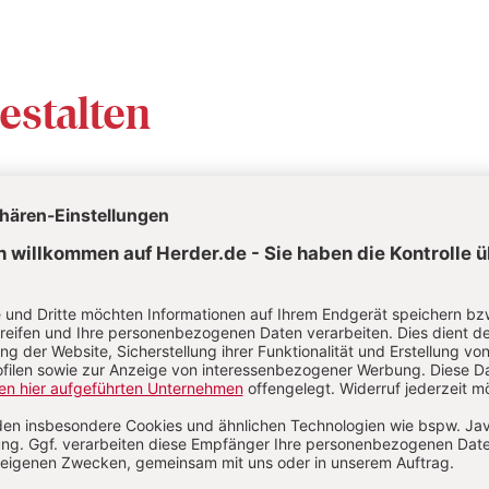
gestalten
e Berufsutensilien
Mini-Format
ion